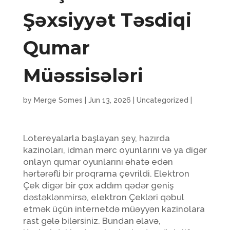
Şəxsiyyət Təsdiqi
Qumar
Müəssisələri
by
Merge Somes
|
Jun 13, 2026
|
Uncategorized
|
Lotereyalarla başlayan şey, hazırda
kazinoları, idman mərc oyunlarını və ya digər
onlayn qumar oyunlarını əhatə edən
hərtərəfli bir proqrama çevrildi. Elektron
Çek digər bir çox addım qədər geniş
dəstəklənmirsə, elektron Çekləri qəbul
etmək üçün internetdə müəyyən kazinolara
rast gələ bilərsiniz. Bundan əlavə,