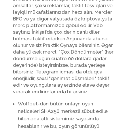
əmsallar, şəxsi reklamlar, təklif təşviqləri və
layiqli mükafatlarınızdan həzz alın. Mərclər
BFG və ya digər valyutada öz kriptovalyuta
mərc platformamızda qəbul edilir. Veb
saytınız İnkişafda çox dərin canlı diler
bölməsi təklif edərkən Anjouanda abunə
olunur və siz Praktik Oynaya bilərsiniz. Əgər
daha yüksək mərcli "Çox Döndürmələr" (hər
döndürmə üçün cuatro.00 dollara qədər
dəyərində) istəyirsinizsə, burada yerləşə
bilərsiniz. Telegram icması da olduqca
enerjilidir, şəxsi "qənimət düşmələri" təklif
edir və oyunçulara ay ərzində əlavə dəyər
verərək endirimlər edə bilərsiniz.
Wolfbet-dən bütün onlayn oyun
nəticələri SHA256 mərkəzli sübut edilə
bilən ədalətli sistemimiz sayəsində
hesablanır və bu, oyun görünürlüyü