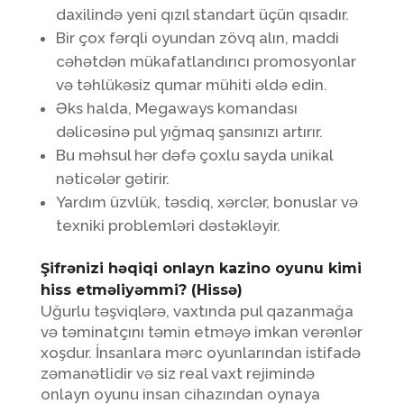
daxilində yeni qızıl standart üçün qısadır.
Bir çox fərqli oyundan zövq alın, maddi
cəhətdən mükafatlandırıcı promosyonlar
və təhlükəsiz qumar mühiti əldə edin.
Əks halda, Megaways komandası
dəlicəsinə pul yığmaq şansınızı artırır.
Bu məhsul hər dəfə çoxlu sayda unikal
nəticələr gətirir.
Yardım üzvlük, təsdiq, xərclər, bonuslar və
texniki problemləri dəstəkləyir.
Şifrənizi həqiqi onlayn kazino oyunu kimi
hiss etməliyəmmi? (Hissə)
Uğurlu təşviqlərə, vaxtında pul qazanmağa
və təminatçını təmin etməyə imkan verənlər
xoşdur. İnsanlara mərc oyunlarından istifadə
zəmanətlidir və siz real vaxt rejimində
onlayn oyunu insan cihazından oynaya