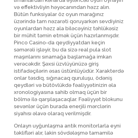
və effektivliyin həyəcanından həzz alın.
Bütün funksiyalar öz oyun marağınız
üzərində tam nəzarəti qoruyarkən sevdiyiniz
oyunlardan həzz ala biləcəyiniz təhlükəsiz
bir mühit təmin etmək üçün hazırlanmışdır.
Pinco Casino-da qeydiyyatdan keçin
səmərəli işləyir, bu da sizə real pula slot
maşınlarını sınamağa başlamağa imkan
verəcəkdir. Şəxsi üzvlüyünüzə giriş
istifadəçilərin əsas üstünlüyüdür. Xarakterdə
onlar təsdiq, sığınacaq quruluşu, ödəniş
qeydləri və bütövlükdə fəaliyyətinizin əla
xronologiyasına sahib olmaq üçün bir
bölmə ilə qarşılaşacaqlar. Fəaliyyət blokunu
sevənlər üçün burada enerjili mərclərin
siyahısı əlavə olaraq verilmişdir.
Onlayn uyğunlaşma antik monitorlarla eyni
təklifləri alır, lakin sövdələşmə tamamilə