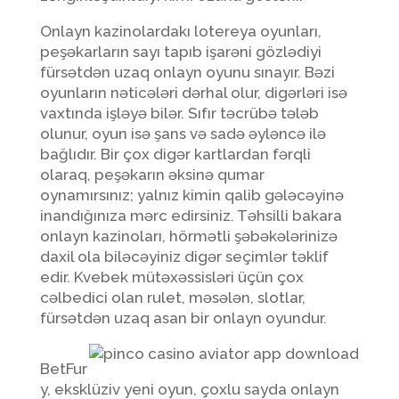
Onlayn kazinolardakı lotereya oyunları,
peşəkarların sayı tapıb işarəni gözlədiyi
fürsətdən uzaq onlayn oyunu sınayır. Bəzi
oyunların nəticələri dərhal olur, digərləri isə
vaxtında işləyə bilər. Sıfır təcrübə tələb
olunur, oyun isə şans və sadə əyləncə ilə
bağlıdır. Bir çox digər kartlardan fərqli
olaraq, peşəkarın əksinə qumar
oynamırsınız; yalnız kimin qalib gələcəyinə
inandığınıza mərc edirsiniz. Təhsilli bakara
onlayn kazinoları, hörmətli şəbəkələrinizə
daxil ola biləcəyiniz digər seçimlər təklif
edir. Kvebek mütəxəssisləri üçün çox
cəlbedici olan rulet, məsələn, slotlar,
fürsətdən uzaq asan bir onlayn oyundur.
BetFur
y, eksklüziv yeni oyun, çoxlu sayda onlayn