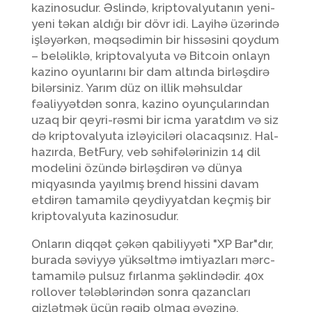
kazinosudur. Əslində, kriptovalyutanın yeni-
yeni təkan aldığı bir dövr idi. Layihə üzərində
işləyərkən, məqsədimin bir hissəsini qoydum
– beləliklə, kriptovalyuta və Bitcoin onlayn
kazino oyunlarını bir dam altında birləşdirə
bilərsiniz. Yarım düz on illik məhsuldar
fəaliyyətdən sonra, kazino oyunçularından
uzaq bir qeyri-rəsmi bir icma yaratdım və siz
də kriptovalyuta izləyiciləri olacaqsınız. Hal-
hazırda, BetFury, veb səhifələrinizin 14 dil
modelini özündə birləşdirən və dünya
miqyasında yayılmış brend hissini davam
etdirən tamamilə qeydiyyatdan keçmiş bir
kriptovalyuta kazinosudur.
Onların diqqət çəkən qabiliyyəti "XP Bar"dır,
burada səviyyə yüksəltmə imtiyazları mərc-
tamamilə pulsuz fırlanma şəklindədir. 40x
rollover tələblərindən sonra qazancları
gizlətmək üçün rəqib olmaq əvəzinə,