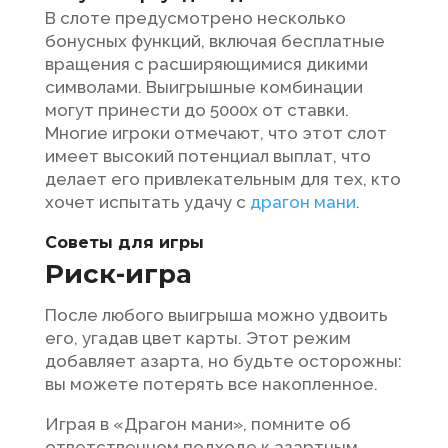
В слоте предусмотрено несколько
бонусных функций, включая бесплатные
вращения с расширяющимися дикими
символами. Выигрышные комбинации
могут принести до 5000x от ставки.
Многие игроки отмечают, что этот слот
имеет высокий потенциал выплат, что
делает его привлекательным для тех, кто
хочет испытать удачу с
драгон мани
.
Советы для игры
Риск-игра
После любого выигрыша можно удвоить
его, угадав цвет карты. Этот режим
добавляет азарта, но будьте осторожны:
вы можете потерять все накопленное.
Играя в «Драгон мани», помните об
ответственном подходе к азартным