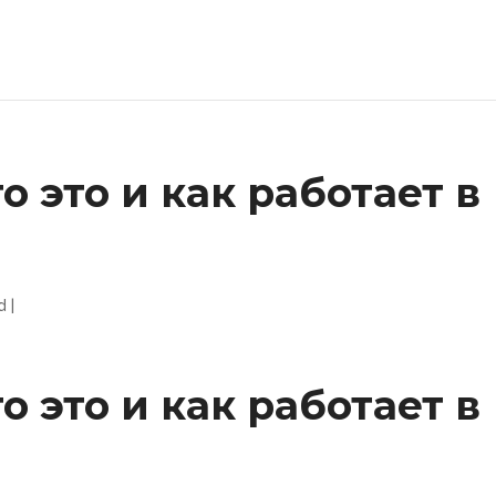
о это и как работает в
d
|
о это и как работает в