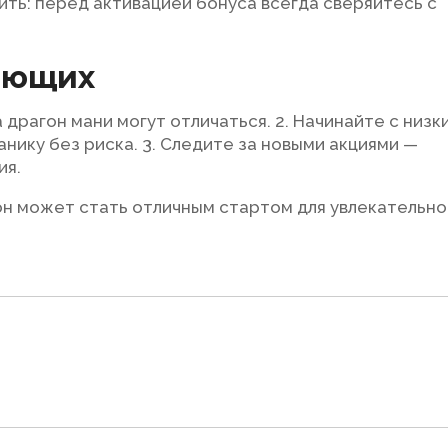
ить: перед активацией бонуса всегда сверяйтесь с
ающих
 драгон мани могут отличаться. 2. Начинайте с низк
нику без риска. 3. Следите за новыми акциями —
ия.
 он может стать отличным стартом для увлекательно