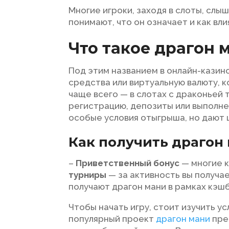
Многие игроки, заходя в слоты, слыш
понимают, что он означает и как вл
Что такое драгон 
Под этим названием в онлайн-кази
средства или виртуальную валюту, 
чаще всего — в слотах с драконьей 
регистрацию, депозиты или выполне
особые условия отыгрыша, но дают 
Как получить драгон
–
Приветственный бонус
— многие к
турниры
— за активность вы получае
получают драгон мани в рамках кэшб
Чтобы начать игру, стоит изучить у
популярный проект
драгон мани
пре