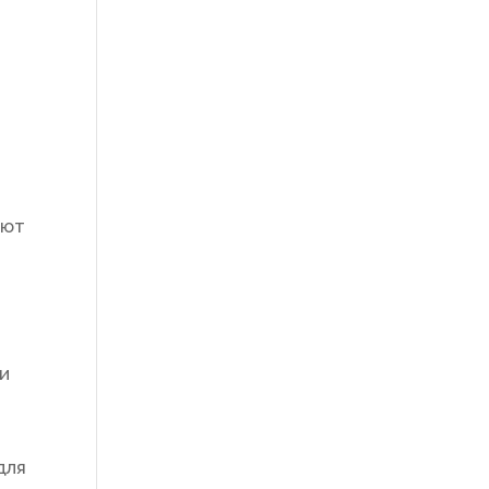
еют
и
для