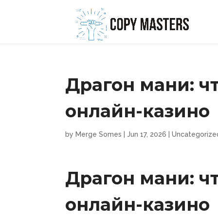
Драгон мани: чт
онлайн-казино
by
Merge Somes
|
Jun 17, 2026
|
Uncategorize
Драгон мани: чт
онлайн-казино