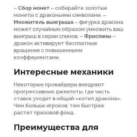
–
Сбор монет
– собирайте золотые
монеты с драконьими символами. –
Множитель выигрыша
– фигурка дракона
может случайным образом умножить ваш
выигрыш в серии спинов. –
Фриспины
–
дракон активирует бесплатные
вращения с повышенными
коэффициентами.
Интересные механики
Некоторые провайдеры внедряют
прогрессивные джекпоты, где часть
ставок уходит в общий «котел дракона».
Чем больше игроков, тем быстрее
растет призовой фонд.
Преимущества для