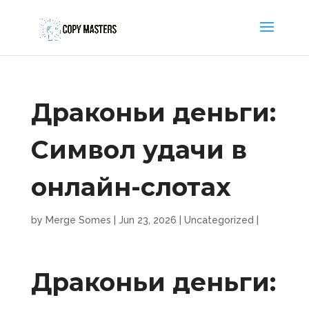
Драконьи деньги:
Символ удачи в
онлайн-слотах
by
Merge Somes
|
Jun 23, 2026
|
Uncategorized
|
Драконьи деньги: