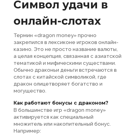
Символ удачи в
онлайн-слотах
Термин «dragon money» прочно
закрепился в лексиконе игроков онлайн-
казино. Это не просто название валюты,
а целая концепция, связанная с азиатской
тематикой и мифическими существами.
Обычно драконьи деньги встречаются в
слотах с китайской символикой, где
дракон олицетворяет богатство и
могущество.
Как работают бонусы с драконом?
В большинстве игр «dragon money»
активируется как специальный
множитель или накопительный бонус.
Например: