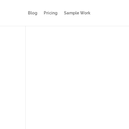
Blog
Pricing
Sample Work