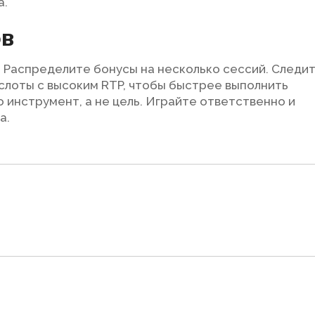
а.
ов
. Распределите бонусы на несколько сессий. Следи
 слоты с высоким RTP, чтобы быстрее выполнить
 инструмент, а не цель. Играйте ответственно и
а.