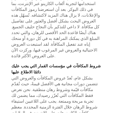
استخدامها لتجربة ألعاب الكازينو عبر الإنترنت، بما
في ذلك البوكر. بعد أن استعرضنا رموز المكافآت
والإعلانات، لا يزال هناك المزيد لاكتشافه. تُسهّل هذه
العروض البحث بشكل أفضل والعثور على تفاصيل
كل مكافأة. لا داعي للتذكير بأن النجاح حليف الجميع.
هناك أيضًا قاعدة الحد الأقصى للرهان، والتي تحدد
المبلغ الذي يمكنك المراهنة به في كل دورة أو منحك
إياه عند تفعيل المكافأة. لقد استبعدت العروض
الاحتيالية والعروض غير المرغوب فيها، وركزت الآن
على العروض الأكثر فائدة.
شروط المكافآت في مؤسسات القمار التي يجب عليك
دائمًا الاطلاع عليها
بشكل عام، تُعدّ عروض المكافآت والعروض التي
تتضمن دورات مجانية هي الأفضل قيمةً، حيث تُقدّم
مكافآت قيّمة وشروط رهان منطقية. نحن نعرض
فقط المكافآت التي تُعزّز رصيدك، مما يضمن لك
تجربة مربحة وممتعة. يجب على اللاعبين استيفاء
شروط الرهان خلال الفترة الزمنية المحددة. معظم
مكافآت الكازينوهات على الإنترنت في الولايات