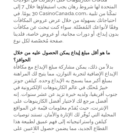
المتحدة لها شروط رهان يجب استيفاؤها خلال 7 إلى
30 يومًا. في CasinoCanada.com، تمكّنا من تلبية
احتياجاتك بسهولة من خلال عرض عروض المكافآت
وفقًا لأنواعك المُفضّلة. سواء كنت تبحث عن مكافآت
بدون إيداع، أو دورات مجانية، أو عروض خاصة، فلدينا
صفحة مُخصّصة لكل نوع.
ما هو أقل مبلغ إيداع يمكن الحصول عليه من خلال
الحوافز؟
بدلاً من ذلك، يمكن مشاركة مبلغ الإيداع مع مكافأة
الإيداع الإضافية لتجربة التوازن، مما يتيح لك المراهنة
بمبلغ أكبر مما يسمح به الإيداع وحده. كيلفن جونز
خبيرٌ مُحنّك في عالم الكازينوهات الإلكترونية في
جنوب أفريقيا، ولديه خبرة تزيد عن عشر سنوات. إنه
أفضل مرجع لك لاختيار أفضل الكازينوهات على
الإنترنت، حيث يُقدّم معلومات قيّمة عن المواقع
المحلية التي تُوفّر لك الإثارة والأمان. تستند توصيات
كيلفن واستراتيجياته إلى فهم عميق لطبيعة هذا
القطاع الجديد، مما يضمن حصول اللاعبين على