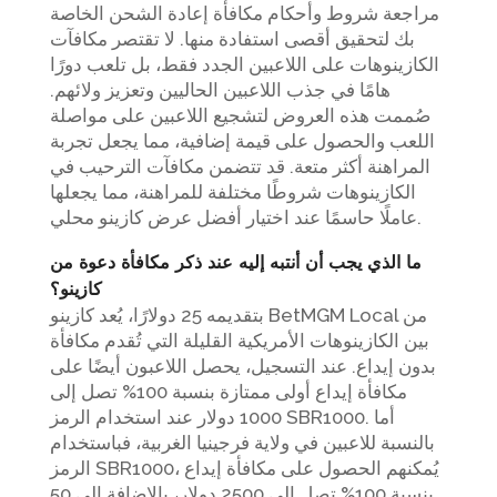
مراجعة شروط وأحكام مكافأة إعادة الشحن الخاصة
بك لتحقيق أقصى استفادة منها. لا تقتصر مكافآت
الكازينوهات على اللاعبين الجدد فقط، بل تلعب دورًا
هامًا في جذب اللاعبين الحاليين وتعزيز ولائهم.
صُممت هذه العروض لتشجيع اللاعبين على مواصلة
اللعب والحصول على قيمة إضافية، مما يجعل تجربة
المراهنة أكثر متعة. قد تتضمن مكافآت الترحيب في
الكازينوهات شروطًا مختلفة للمراهنة، مما يجعلها
عاملًا حاسمًا عند اختيار أفضل عرض كازينو محلي.
ما الذي يجب أن أنتبه إليه عند ذكر مكافأة دعوة من
كازينو؟
بتقديمه 25 دولارًا، يُعد كازينو BetMGM Local من
بين الكازينوهات الأمريكية القليلة التي تُقدم مكافأة
بدون إيداع. عند التسجيل، يحصل اللاعبون أيضًا على
مكافأة إيداع أولى ممتازة بنسبة 100% تصل إلى
1000 دولار عند استخدام الرمز SBR1000. أما
بالنسبة للاعبين في ولاية فرجينيا الغربية، فباستخدام
الرمز SBR1000، يُمكنهم الحصول على مكافأة إيداع
بنسبة 100% تصل إلى 2500 دولار، بالإضافة إلى 50