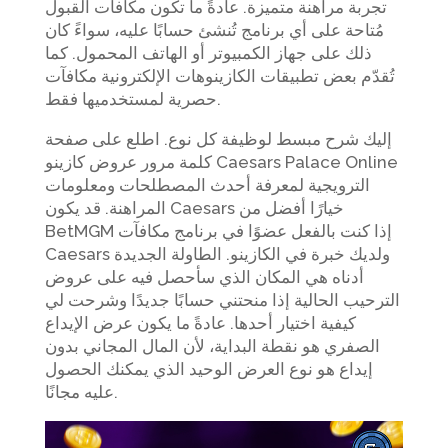
تجربة مراهنة متميزة. عادةً ما تكون مكافآت القبول
مُتاحة على أي برنامج تُنشئ حسابًا عليه، سواءً كان
ذلك على جهاز الكمبيوتر أو الهاتف المحمول. كما
تُقدّم بعض تطبيقات الكازينوهات الإلكترونية مكافآت
حصرية لمستخدميها فقط.
إليك شرح مبسط لوظيفة كل نوع. اطلع على صفحة
كلمة مرور عروض كازينو Caesars Palace Online
الترويجية لمعرفة أحدث المصطلحات ومعلومات
المراهنة. قد يكون Caesars خيارًا أفضل من
BetMGM إذا كنت بالفعل عضوًا في برنامج مكافآت
Caesars ولديك خبرة في الكازينو. الطاولة الجديدة
أدناه هي المكان الذي سأحصل فيه على عروض
الترحيب الحالية إذا منحتني حسابًا جديدًا وشرحت لي
كيفية اختيار أحدها. عادةً ما يكون عرض الإيداع
الصفري هو نقطة البداية، لأن المال المجاني بدون
إيداع هو نوع العرض الوحيد الذي يمكنك الحصول
عليه مجانًا.