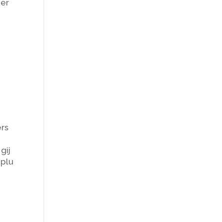
eer
ers
gij
 plu