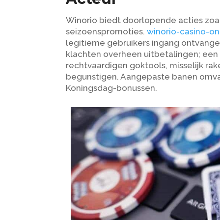
Winorio biedt doorlopende acties zoa
seizoenspromoties.
winorio-casino-onl
legitieme gebruikers ingang ontvange
klachten overheen uitbetalingen; een 
rechtvaardigen goktools, misselijk rak
begunstigen. Aangepaste banen omvat
Koningsdag-bonussen.