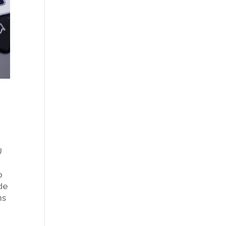
U
o
de
ns