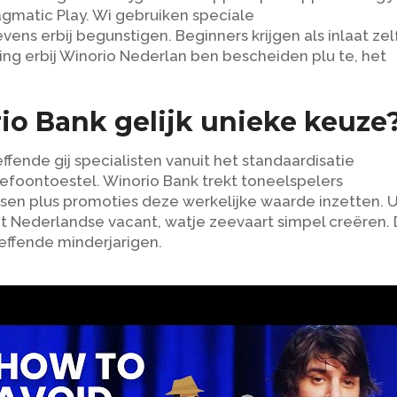
agmatic Play. Wi gebruiken speciale
ns erbij begunstigen. Beginners krijgen als inlaat zel
lding erbij Winorio Nederlan ben bescheiden plu te, het
o Bank gelijk unieke keuze
fende gij specialisten vanuit het standaardisatie
efoontoestel. Winorio Bank trekt toneelspelers
ssen plus promoties deze werkelijke waarde inzetten. 
t Nederlandse vacant, watje zeevaart simpel creëren. 
effende minderjarigen.