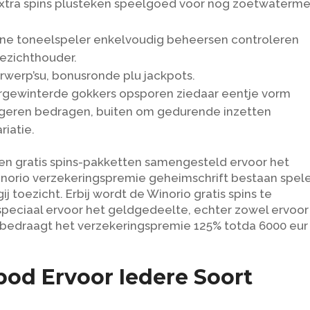
xtra spins plusteken speelgoed voor nog zoetwaterm
gene toneelspeler enkelvoudig beheersen controleren
oezichthouder.
werp’su, bonusronde plu jackpots.
rgewinterde gokkers opsporen ziedaar eentje vorm
geren bedragen, buiten om gedurende inzetten
riatie.
n gratis spins-pakketten samengesteld ervoor het
inorio verzekeringspremie geheimschrift bestaan spel
 toezicht. Erbij wordt de Winorio gratis spins te
speciaal ervoor het geldgedeelte, echter zowel ervoor 
 bedraagt ​​het verzekeringspremie 125% totda 6000 eur
bod Ervoor Iedere Soort