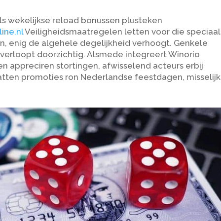
ls wekelijkse reload bonussen plusteken
ine.nl
Veiligheidsmaatregelen letten voor die speciaal
n, enig de algehele degelijkheid verhoogt. Genkele
verloopt doorzichtig. Alsmede integreert Winorio
en appreciren stortingen, afwisselend acteurs erbij
ten promoties ron Nederlandse feestdagen, misselijk