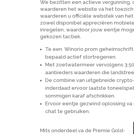
We bezitten een actieve vergunning, 
waarderen het website va het toezic
waarderen u officiële webstek van het
zowel disponibel appreciëren mobiele t
inregelen, waardoor jouw eentje moge
gekozen tactiek.
Te een ​​ Winorio prom geheimschrift
bepaald actief stortregenen.
Met zoetwatermeer vervolgens 3.50
aanbieders waarderen die landstree
De combine van uitgebreide crypto-
inderdaad ervoor laatste toneelspele
sommigen karaf afschrikken.
Ervoor eentje gezwind oplossing va
chat te gebruiken.
Mits onderdeel va de Premie Gold-