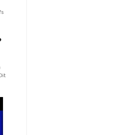
fs
?
U
Dit