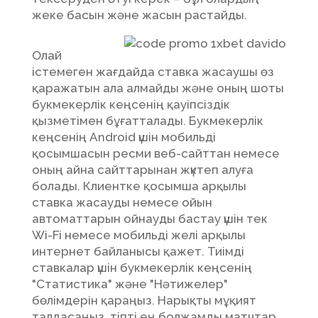
жеке басын және жасын растайды.
Олай
істемеген жағдайда ставка жасаушы өз
қаражатын ала алмайды және оның шоты
букмекерлік кеңсенің қауіпсіздік
қызметімен бұғатталады. Букмекерлік
кеңсенің Android үшін мобильді
қосымшасын ресми веб-сайттан немесе
оның айна сайттарынан жүктеп алуға
болады. Клиентке қосымша арқылы
ставка жасауды немесе ойын
автоматтарын ойнауды бастау үшін тек
Wi-Fi немесе мобильді желі арқылы
интернет байланысы қажет. Тиімді
ставкалар үшін букмекерлік кеңсенің
"Статистика" және "Нәтижелер"
бөлімдерін қараңыз. Нарықты мұқият
талдасаңыз, тіпті ең болжамды матчтар