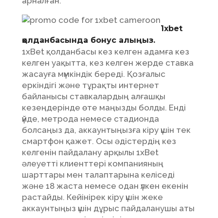
арналған.
1xbet
қолданбасында бонус алыңыз.
1xBet қолданбасы кез келген адамға кез
келген уақытта, кез келген жерде ставка
жасауға мүмкіндік береді. Қозғалыс
еркіндігі және тұрақты интернет
байланысы ставкалардың алғашқы
кезеңдерінде өте маңызды болды. Енді
үйде, метрода немесе стадионда
болсаңыз да, аккаунтыңызға кіру үшін тек
смартфон қажет. Осы әдістердің кез
келгенін пайдалану арқылы 1xBet
әлеуетті клиенттері компанияның
шарттары мен талаптарына келіседі
және 18 жаста немесе одан үлкен екенін
растайды. Кейінірек кіру үшін жеке
аккаунтыңыз үшін дұрыс пайдаланушы аты