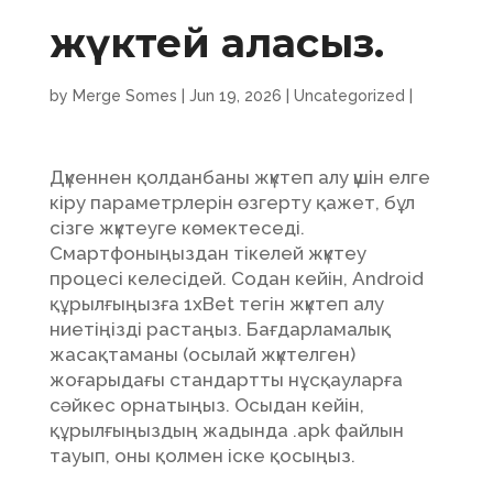
жүктей аласыз.
by
Merge Somes
|
Jun 19, 2026
|
Uncategorized
|
Дүкеннен қолданбаны жүктеп алу үшін елге
кіру параметрлерін өзгерту қажет, бұл
сізге жүктеуге көмектеседі.
Смартфоныңыздан тікелей жүктеу
процесі келесідей. Содан кейін, Android
құрылғыңызға 1xBet тегін жүктеп алу
ниетіңізді растаңыз. Бағдарламалық
жасақтаманы (осылай жүктелген)
жоғарыдағы стандартты нұсқауларға
сәйкес орнатыңыз.
Осыдан кейін,
құрылғыңыздың жадында .apk файлын
тауып, оны қолмен іске қосыңыз.