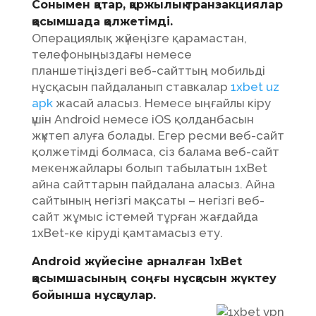
Сонымен қатар, қаржылық транзакциялар
қосымшада қолжетімді.
Операциялық жүйеңізге қарамастан,
телефоныңыздағы немесе
планшетіңіздегі веб-сайттың мобильді
нұсқасын пайдаланып ставкалар
1xbet uz
apk
жасай аласыз. Немесе ыңғайлы кіру
үшін Android немесе iOS қолданбасын
жүктеп алуға болады. Егер ресми веб-сайт
қолжетімді болмаса, сіз балама веб-сайт
мекенжайлары болып табылатын 1xBet
айна сайттарын пайдалана аласыз. Айна
сайтының негізгі мақсаты – негізгі веб-
сайт жұмыс істемей тұрған жағдайда
1xBet-ке кіруді қамтамасыз ету.
Android жүйесіне арналған 1xBet
қосымшасының соңғы нұсқасын жүктеу
бойынша нұсқаулар.