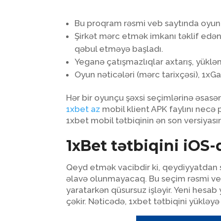
Bu proqram rəsmi veb saytında oyun ü
Şirkət mərc etmək imkanı təklif edən 
qəbul etməyə başladı.
Yeganə çatışmazlıqlar axtarış, yüklə
Oyun nəticələri (mərc tarixçəsi), 1
Hər bir oyunçu şəxsi seçimlərinə əsasən
1xbet az
mobil klient APK faylını necə
1xbet mobil tətbiqinin ən son versiya
1xBet tətbiqini iOS
Qeyd etmək vacibdir ki, qeydiyyatdan s
əlavə olunmayacaq. Bu seçim rəsmi veb
yaratarkən qüsursuz işləyir. Yeni hesab
çəkir. Nəticədə, 1xbet tətbiqini yüklə