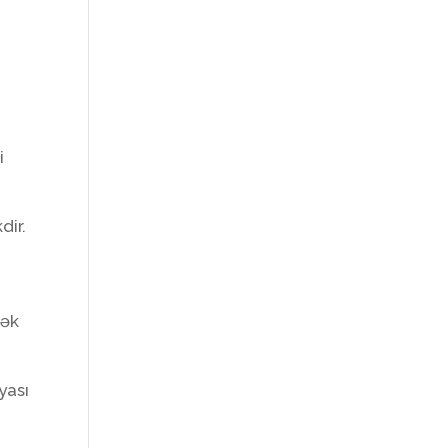
i
dir.
mək
yası