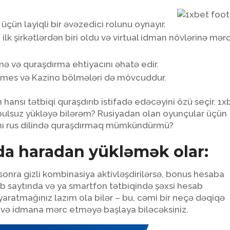
çün layiqli bir əvəzedici rolunu oynayır.
ilk şirkətlərdən biri oldu və virtual idman növlərinə mər
mə və quraşdırma ehtiyacını əhatə edir.
xGames və Kazino bölmələri də mövcuddur.
 hansı tətbiqi quraşdırıb istifadə edəcəyini özü seçir. 1x
 pulsuz yükləyə bilərəm? Rusiyadan olan oyunçular üçün
sını rus dilində quraşdırmaq mümkündürmü?
-da haradan yükləmək olar:
onra gizli kombinasiya aktivləşdirilərsə, bonus hesaba
 saytında və ya smartfon tətbiqində şəxsi hesab
 yaratmağınız lazım ola bilər – bu, cəmi bir neçə dəqiqə
yə və idmana mərc etməyə başlaya biləcəksiniz.