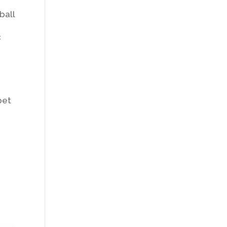
c
bet