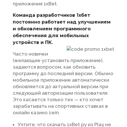
приложения 1xBet.
Команда разработчиков 1хбет
постоянно работает над улучшением
и обновлением программного
обеспечения для мобильных
устройств и ПК.
Часто новички
(желающие установить приложение),
задаются вопросом, как обновить
программу до последней версии. Обычно
мобильное приложение автоматически
обновляется до актуальной версии при
следующей авторизации пользователя.
Это касается только тех — кто хочет
зарабатывать на спортивных ставках в
онлайн казино 1win.
Учтите, что скачать 1xBet ру из Play не