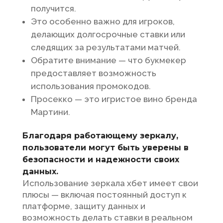
получится.
Это особенно важно для игроков,
делающих долгосрочные ставки или
следящих за результатами матчей.
Обратите внимание — что букмекер
предоставляет возможность
использования промокодов.
Просекко — это игристое вино бренда
Мартини.
Благодаря работающему зеркалу,
пользователи могут быть уверены в
безопасности и надежности своих
данных.
Использование зеркала хбет имеет свои
плюсы — включая постоянный доступ к
платформе, защиту данных и
возможность делать ставки в реальном