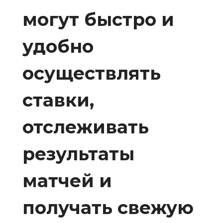
могут быстро и
удобно
осуществлять
ставки,
отслеживать
результаты
матчей и
получать свежую