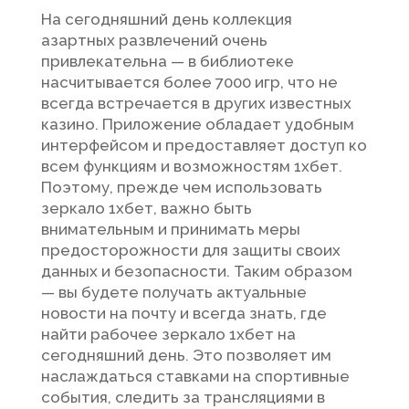
На сегодняшний день коллекция
азартных развлечений очень
привлекательна — в библиотеке
насчитывается более 7000 игр, что не
всегда встречается в других известных
казино. Приложение обладает удобным
интерфейсом и предоставляет доступ ко
всем функциям и возможностям 1хбет.
Поэтому, прежде чем использовать
зеркало 1хбет, важно быть
внимательным и принимать меры
предосторожности для защиты своих
данных и безопасности. Таким образом
— вы будете получать актуальные
новости на почту и всегда знать, где
найти рабочее зеркало 1хбет на
сегодняшний день. Это позволяет им
наслаждаться ставками на спортивные
события, следить за трансляциями в