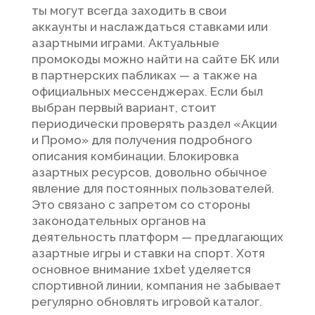
ты могут всегда заходить в свои
аккаунты и наслаждаться ставками или
азартными играми. Актуальные
промокоды можно найти на сайте БК или
в партнерских пабликах — а также на
официальных мессенджерах. Если был
выбран первый вариант, стоит
периодически проверять раздел «Акции
и Промо» для получения подробного
описания комбинации. Блокировка
азартных ресурсов, довольно обычное
явление для постоянных пользователей.
Это связано с запретом со стороны
законодательных органов на
деятельность платформ — предлагающих
азартные игры и ставки на спорт. Хотя
основное внимание 1xbet уделяется
спортивной линии, компания не забывает
регулярно обновлять игровой каталог.