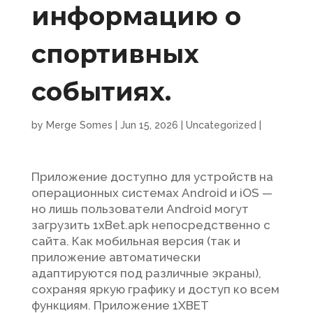
информацию о
спортивных
событиях.
by
Merge Somes
|
Jun 15, 2026
|
Uncategorized
|
Приложение доступно для устройств на
операционных системах Android и iOS —
но лишь пользователи Android могут
загрузить 1xBet.apk непосредственно с
сайта. Как мобильная версия (так и
приложение автоматически
адаптируются под различные экраны),
сохраняя яркую графику и доступ ко всем
функциям. Приложение 1XBET