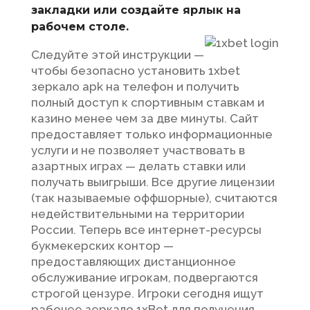
закладки или создайте ярлык на
рабочем столе.
Следуйте этой инструкции —
чтобы безопасно установить 1xbet
зеркало apk на телефон и получить
полный доступ к спортивным ставкам и
казино менее чем за две минуты. Сайт
предоставляет только информационные
услуги и не позволяет участвовать в
азартных играх — делать ставки или
получать выигрыши. Все другие лицензии
(так называемые оффшорные), считаются
недействительными на территории
России. Теперь все интернет-ресурсы
букмекерских контор —
предоставляющих дистанционное
обслуживание игрокам, подвергаются
строгой цензуре. Игроки сегодня ищут
рабочее зеркало 1xBet для получения