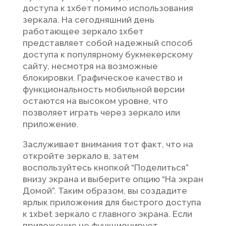
доступа к 1хбет помимо использования
зеркала. На сегодняшний день
работающее зеркало 1хбет
представляет собой надежный способ
доступа к популярному букмекерскому
сайту, несмотря на возможные
блокировки. Графическое качество и
функциональность мобильной версии
остаются на высоком уровне, что
позволяет играть через зеркало или
приложение.
Заслуживает внимания тот факт, что на
откройте зеркало в, затем
воспользуйтесь кнопкой “Поделиться”
внизу экрана и выберите опцию “На экран
Домой”. Таким образом, вы создадите
ярлык приложения для быстрого доступа
к 1xbet зеркало с главного экрана. Если
приложение не функционирует,