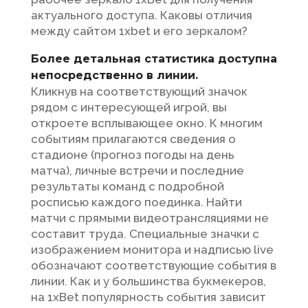
актуального доступа. Каковы отличия
между сайтом 1xbet и его зеркалом?
Более детальная статистика доступна
непосредственно в линии.
Кликнув на соответствующий значок
рядом с интересующей игрой, вы
откроете всплывающее окно. К многим
событиям прилагаются сведения о
стадионе (прогноз погоды на день
матча), личные встречи и последние
результаты команд с подробной
росписью каждого поединка. Найти
матчи с прямыми видеотрансляциями не
составит труда. Специальные значки с
изображением монитора и надписью live
обозначают соответствующие события в
линии. Как и у большинства букмекеров,
на 1хBet популярность события зависит