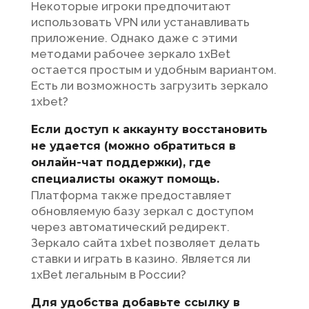
Некоторые игроки предпочитают
использовать VPN или устанавливать
приложение. Однако даже с этими
методами рабочее зеркало 1xBet
остается простым и удобным вариантом.
Есть ли возможность загрузить зеркало
1xbet?
Если доступ к аккаунту восстановить
не удается (можно обратиться в
онлайн-чат поддержки), где
специалисты окажут помощь.
Платформа также предоставляет
обновляемую базу зеркал с доступом
через автоматический редирект.
Зеркало сайта 1xbet позволяет делать
ставки и играть в казино. Является ли
1xBet легальным в России?
Для удобства добавьте ссылку в