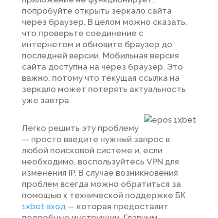
попробуйте открыть зеркало сайта
через браузер. В целом можно сказать,
что проверьте соединение с
интернетом и обновите браузер до
последней версии. Мобильная версия
сайта доступна на через браузер. Это
важно, потому что текущая ссылка на
зеркало может потерять актуальность
уже завтра.
Легко решить эту проблему
— просто введите нужный запрос в
любой поисковой системе и, если
необходимо, воспользуйтесь VPN для
изменения IP. В случае возникновения
проблем всегда можно обратиться за
помощью к технической поддержке БК
1xbet вход
— которая предоставит
подробные инструкции. Главным