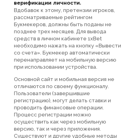
верификации личности.
Вдобавок к этому, претензии игроков,
рассматриваемые рейтингом
Букмекеров, должны быть поданы не
позднее трех месяцев. Для вывода
средств в личном кабинете 1xBet
необходимо нажать на кнопку «Вывести
со счета». Букмекер автоматически
перенаправляет на мобильную версию
при использовании устройства.
Основной сайт и мобильная версия не
отличаются по своему функционалу.
Пользователи (завершившие
регистрацию), могут делать ставки и
проводить финансовые операции.
Процесс регистрации можно
осуществить как через мобильную
версию, так и через приложения.
Существуют и другие удобные методы