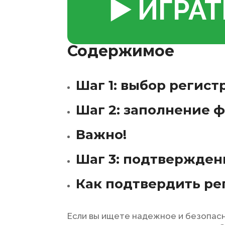
▶️ ИГРАТ
Содержимое
Шаг 1: выбор регис
Шаг 2: заполнение 
Важно!
Шаг 3: подтвержден
Как подтвердить р
Если вы ищете надежное и безопасн