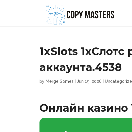
1xSlots 1хСлотс
аккаунта.4538
by
Merge Somes
|
Jun 19, 2026
|
Uncategoriz
Онлайн казино 1
регистрация ак