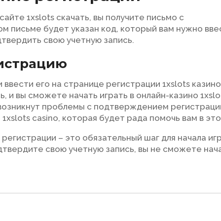
айте 1xslots скачать, вы получите письмо с
м письме будет указан код, который вам нужно вве
дтвердить свою учетную запись.
гистрацию
 ввести его на странице регистрации 1xslots казино
, и вы сможете начать играть в онлайн-казино 1xslo
с возникнут проблемы с подтверждением регистраци
xslots casino, которая будет рада помочь вам в это
регистрации – это обязательный шаг для начала игр
подтвердите свою учетную запись, вы не сможете нач