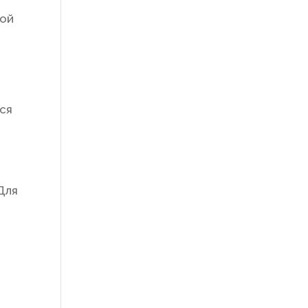
ной
ся
Для