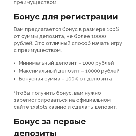
преимуществом.
Бонус для регистрации
Вам предлагается бонус в размере 100%
от суммы депозита, не более 10000
рублей. Это отличный способ начать игру
с преимуществом.
Минимальный депозит – 1000 рублей
Максимальный депозит – 10000 рублей
Бонусная сумма – 100% от депозита
Чтобы получить бонус, вам нужно
зарегистрироваться на официальном
сайте 1xslots казино и сделать депозит.
Бонус за первые
депозиты