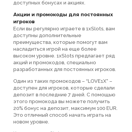
доступных бонусах и акциях.
Акции и промокоды для постоянных
игроков
Если вы регулярно играете в 1xSlots, вам
доступны дополнительные
преимущества, которые помогут вам
насладиться игрой на еще более
высоком уровне. 1xSlots предлагает ряд
акций и промокодов, специально
разработанных для постоянных игроков.
Один из таких промокодов – “LOVE1X” –
доступен для игроков, которые сделали
депозит в последние 7 дней. С помощью
этого промокода вы можете получить
20% бонус на депозит, максимум 100 EUR.
Это отличный способ начать играть на
новом уровне.