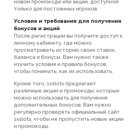
новом промокоде или акции, доступной
только для постоянных игроков.
Условия и требования для получения
бонусов и акций
После регистрации вы получите доступ к
личному кабинету, где можно
просматривать историю своих ставок,
баланса и бонусы. Вам нужно также
изучить условия и правила бонусов,
чтобы понимать, как их использовать.
Кроме того, 1xslots предлагает
различные акции и промокоды, которые
можно использовать для получения
дополнительных бонусов. Вам нужно
регулярно проверять официальный сайт
1xslots, чтобы не пропустить новые акции
и промокоды.