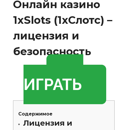
Онлайн казино
1xSlots (1хСлотс) –
лицензия и
безопасность
▶️
ИГРАТЬ
Содержимое
Лицензия и