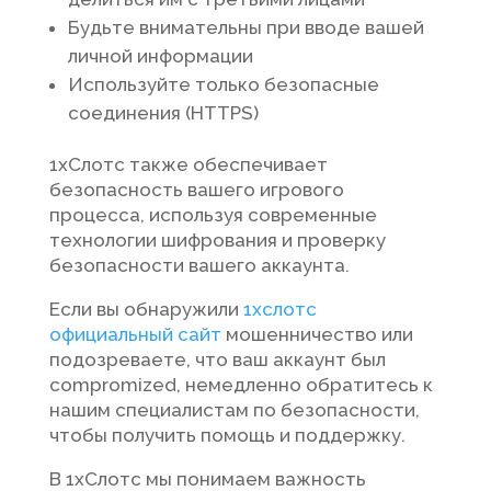
Будьте внимательны при вводе вашей
личной информации
Используйте только безопасные
соединения (HTTPS)
1хСлотс также обеспечивает
безопасность вашего игрового
процесса, используя современные
технологии шифрования и проверку
безопасности вашего аккаунта.
Если вы обнаружили
1хслотс
официальный сайт
мошенничество или
подозреваете, что ваш аккаунт был
compromized, немедленно обратитесь к
нашим специалистам по безопасности,
чтобы получить помощь и поддержку.
В 1хСлотс мы понимаем важность