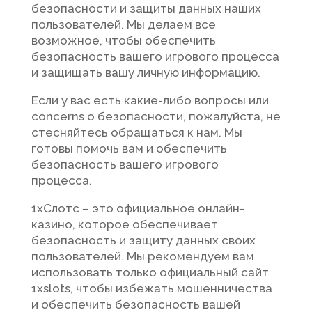
безопасности и защиты данных наших
пользователей. Мы делаем все
возможное, чтобы обеспечить
безопасность вашего игрового процесса
и защищать вашу личную информацию.
Если у вас есть какие-либо вопросы или
concerns о безопасности, пожалуйста, не
стесняйтесь обращаться к нам. Мы
готовы помочь вам и обеспечить
безопасность вашего игрового
процесса.
1хСлотс – это официальное онлайн-
казино, которое обеспечивает
безопасность и защиту данных своих
пользователей. Мы рекомендуем вам
использовать только официальный сайт
1xslots, чтобы избежать мошенничества
и обеспечить безопасность вашей