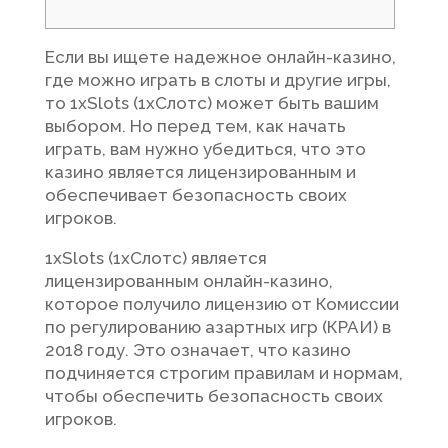
Если вы ищете надежное онлайн-казино,
где можно играть в слоты и другие игры,
то 1xSlots (1хСлотс) может быть вашим
выбором. Но перед тем, как начать
играть, вам нужно убедиться, что это
казино является лицензированным и
обеспечивает безопасность своих
игроков.
1xSlots (1хСлотс) является
лицензированным онлайн-казино,
которое получило лицензию от Комиссии
по регулированию азартных игр (КРАИ) в
2018 году. Это означает, что казино
подчиняется строгим правилам и нормам,
чтобы обеспечить безопасность своих
игроков.