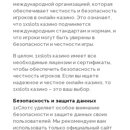
международной организацией, которая
обеспечивает честность и безопасность
игроков в онлайн-казино. Это означает,
что 1xslots казино подчиняется
международным стандартам и нормам, и
что игроки могут быть уверены в
безопасности и честности игры.
В целом, 1xslots казино имеет все
необходимые лицензии и сертификаты,
чтобы обеспечить безопасность и
честность игроков. Если вы ищете
надежное и честное онлайн-казино, то
1xslots казино – это ваш выбор.
Безопасность и защита данных
1хСлотс уделяет особое внимание
безопасности и защите данных своих
пользователей. Мы рекомендуем вам
использовать только официальный сайт