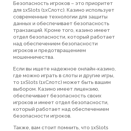
Безопасность игроков – это приоритет
для 1xSlots (1хСлотс). Казино использует
современные технологии для защиты
данных и обеспечивает безопасность
транзакций. Кроме того, казино имеет
отдел безопасности, который работает
над обеспечением безопасности
игроков и предотвращением
мошенничества.
Если вы ищете надежное онлайн-казино,
где можно играть в слоты и другие игры,
то 1xSlots (1хСлотс) может быть вашим
выбором. Казино имеет лицензию,
обеспечивает безопасность своих
игроков и имеет отдел безопасности,
который работает над обеспечением
безопасности игроков.
Также, вам стоит помнить, что 1xSlots