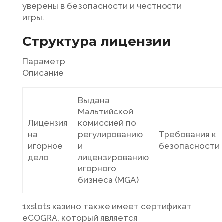
уверены в безопасности и честности
игры.
Структура лицензии
Параметр
Описание
Выдана
Мальтийской
Лицензия
комиссией по
на
регулированию
Требования к
игорное
и
безопасности
дело
лицензированию
игорного
бизнеса (MGA)
1xslots казино также имеет сертификат
eCOGRA, который является