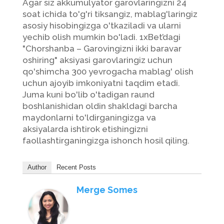
Agar siz akkumulyator garovlaringizni 24
soat ichida to'g'ri tiksangiz, mablag'laringiz
asosiy hisobingizga o'tkaziladi va ularni
yechib olish mumkin bo'ladi. 1xBet’dagi
"Chorshanba – Garovingizni ikki baravar
oshiring" aksiyasi garovlaringiz uchun
qo'shimcha 300 yevrogacha mablag' olish
uchun ajoyib imkoniyatni taqdim etadi.
Juma kuni bo'lib o'tadigan raund
boshlanishidan oldin shakldagi barcha
maydonlarni to'ldirganingizga va
aksiyalarda ishtirok etishingizni
faollashtirganingizga ishonch hosil qiling.
Author
Recent Posts
Merge Somes