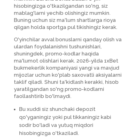
hisobingizga o'tkazilgandan so'ng, siz
mablag'larni yechib olishingiz mumkin.
Buning uchun siz ma'lum shartlarga rioya
qilgan holda sportga pul tikishingiz kerak.
O'yinchilar avval bonuslarni qanday olish va
ulardan foydalanishni tushunishlari,
shuningdek, promo-kodlar haqida
ma'lumot olishlari kerak. 2026-yilda 1xBet
bukmekerlik kompaniyasi yangi va mavjud
mijozlar uchun ko'plab saxovatli aksiyalarni
taklif qiladi. Shuni ta'kidlash kerakki, hisob
yaratilgandan so'ng promo-kodlarni
faollashtirib bo'lmaydi.
Bu xuddi siz shunchaki depozit
qo'yganingiz yoki pul tikkaningiz kabi
sodir bo'ladi va yutuq miqdori
hisobingizga o'tkaziladi.