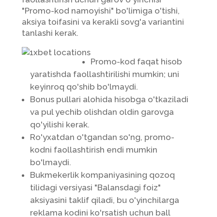
"Promo-kod namoyishi" bo'limiga o'tishi,
aksiya toifasini va kerakli sovg'a variantini
tanlashi kerak.
Promo-kod faqat hisob
yaratishda faollashtirilishi mumkin; uni
keyinroq qo'shib bo'lmaydi.
Bonus pullari alohida hisobga o'tkaziladi
va pul yechib olishdan oldin garovga
qo'yilishi kerak.
Ro'yxatdan o'tgandan so'ng, promo-
kodni faollashtirish endi mumkin
bo'lmaydi.
Bukmekerlik kompaniyasining qozoq
tilidagi versiyasi "Balansdagi foiz"
aksiyasini taklif qiladi, bu o'yinchilarga
reklama kodini ko'rsatish uchun ball