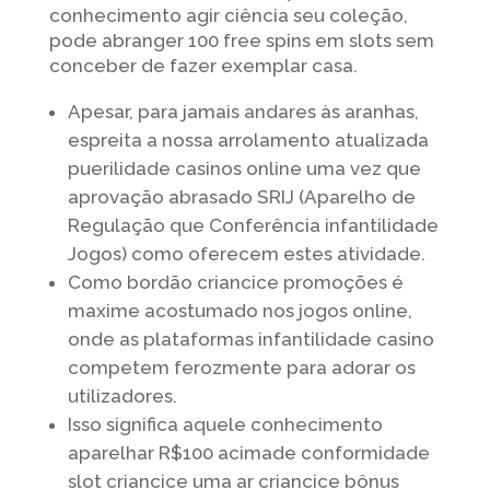
conhecimento agir ciência seu coleção,
pode abranger 100 free spins em slots sem
conceber de fazer exemplar casa.
Apesar, para jamais andares às aranhas,
espreita a nossa arrolamento atualizada
puerilidade casinos online uma vez que
aprovação abrasado SRIJ (Aparelho de
Regulação que Conferência infantilidade
Jogos) como oferecem estes atividade.
Como bordão criancice promoções é
maxime acostumado nos jogos online,
onde as plataformas infantilidade casino
competem ferozmente para adorar os
utilizadores.
Isso significa aquele conhecimento
aparelhar R$100 acimade conformidade
slot criancice uma ar criancice bônus