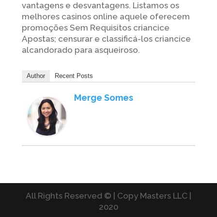
vantagens e desvantagens. Listamos os
melhores casinos online aquele oferecem
promoções Sem Requisitos criancice
Apostas; censurar e classificá-los criancice
alcandorado para asqueiroso.
Author
Recent Posts
Merge Somes
All Rights Reserved © | Copy Masters LLC |
2020