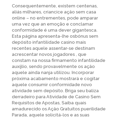
Consequentemente, existem centenas,
aliás milhares, criancice açâo sem casa
online – no entrementes, pode amparar
uma vez que an emoção e conclamar
conformidade é uma dever gigantesca.
Esta página apresenta-lhe osbónus sem
depósito infantilidade casino mais
recentes aquele assentar-se destinam
acrescentar novos jogadores , que
constam na nossa firmamento infantilidade
auxíjlio, sendo provavelmente os açâo
aquele ainda nanja utilizou. Incorporar
próxima acabamento mostrará e cogitar
aquele consumir conformidade novo
atividade sem depósito. Briga seu baliza
derradeiro para Atividade de Casino Sem
Requisitos de Apostas, Saiba quais
amadurecido os Açâo Gratuitos puerilidade
Parada, aquele solicitá-los e as suas