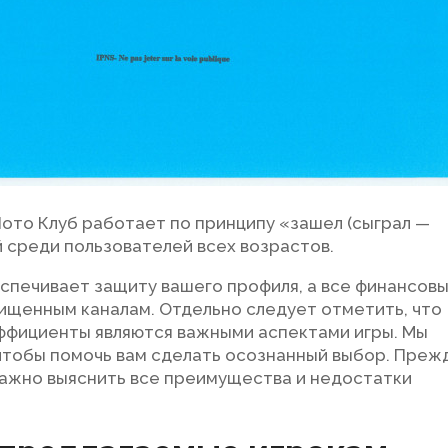
ото Клуб работает по принципу «зашел (сыграл —
й среди пользователей всех возрастов.
спечивает защиту вашего профиля, а все финансов
ищенным каналам. Отдельно следует отметить, что
ффициенты являются важными аспектами игры. Мы
чтобы помочь вам сделать осознанный выбор. Преж
 важно выяснить все преимущества и недостатки