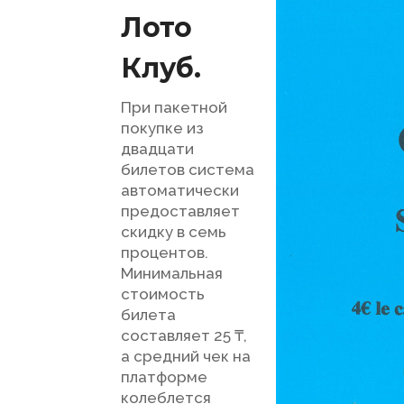
Лото
Клуб.
При пакетной
покупке из
двадцати
билетов система
автоматически
предоставляет
скидку в семь
процентов.
Минимальная
стоимость
билета
составляет 25 ₸,
а средний чек на
платформе
колеблется