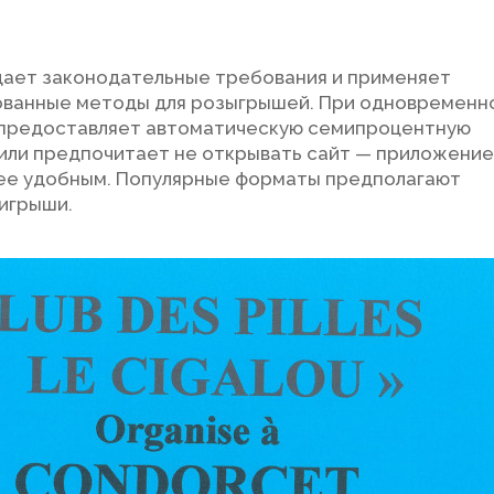
юдает законодательные требования и применяет
ванные методы для розыгрышей. При одновременн
 предоставляет автоматическую семипроцентную
и или предпочитает не открывать сайт — приложени
ее удобным. Популярные форматы предполагают
игрыши.