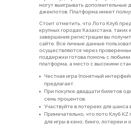
могут выигрывать дополнительные 
джекпотов.
Платформа имеет полну
Стоит отметить, что Лото Клуб пред
крупных городах Казахстана, таких 
завершения регистрации вы получите
сайте. Все личные данные пользова
осуществляются через проверенные
поддержки готова помочь с любыми 
платформа, а место с высокими ста
Честная игра (понятный интерфей
предлагает.
При покупке двадцати билетов од
семь процентов.
Участвуйте в лотереях для шанса
Примечательно, что лото Клуб KZ
для игры в кено, бинго, лотереи и 