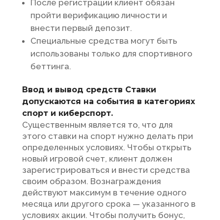
После регистрации клиент обязан
пройти верификацию личности и
внести первый депозит.
Специальные средства могут быть
использованы только для спортивного
беттинга.
Ввод и вывод средств Ставки
допускаются на события в категориях
спорт и киберспорт.
Существенным является то, что для
этого ставки на спорт нужно делать при
определенных условиях. Чтобы открыть
новый игровой счет, клиент должен
зарегистрироваться и внести средства
своим образом. Вознаграждения
действуют максимум в течение одного
месяца или другого срока — указанного в
условиях акции. Чтобы получить бонус,