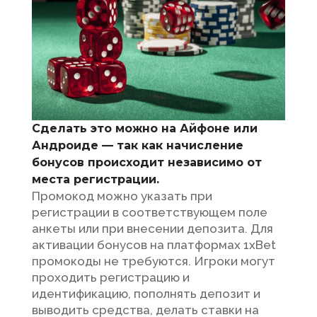
Сделать это можно на Айфоне или
Андроиде — так как начисление
бонусов происходит независимо от
места регистрации.
Промокод можно указать при
регистрации в соответствующем поле
анкеты или при внесении депозита. Для
активации бонусов на платформах 1xBet
промокоды не требуются. Игроки могут
проходить регистрацию и
идентификацию, пополнять депозит и
выводить средства, делать ставки на