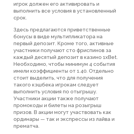
игрок должен его активировать и
выполнить все условия в установленный
срок.
Здесь предлагаются приветственные
бонусы в виде мультипликатора на
первый депозит. Кроме того, активные
участники получают сто фриспинов за
каждый десятый депозит в казино 1xBet.
Необходимо, чтобы минимум 4 события
имели коэффициенты от 1.40. Отдельно
стоит выделить, что для получения
такого кэшбека игрокам следует
выполнить условия по отыгрышу.
Участники акции также получают
промокоды и билеты на розыгрыш
призов. В акции могут участвовать как
ординары — так и экспрессы из лайва и
прематча.