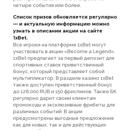
четыре события или более.
Список призов обновляется регулярно
— и актуальную информацию можно
узнать в описании акции на сайте
1xBet.
Все игроки на платформе 1xBet могут
участвовать в акции «Become a Legend».
1xBet предлагает за первый депозит для
спортивных ставок приветственный
бонус, который представляет собой
мультипликатор. В разделе казино 1xBet
также доступен приветственный бонус
до 128,000 RUB и 150 фриспинов. Также БК
регулярно дарит своим клиентам
промокоды и эксклюзивные фрибеты для
различных событий. В акции
предусмотрены выгодные предложения
как для новых, так и для действующих