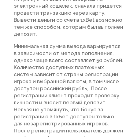
электронный кошелек, сначала придется
провести транзакцию через карту.
Вывести деньги со счета 1xBet возможно
тем же способом, которым был выполнен
депозит.
Минимальная сумма вывода варьируется
в зависимости от метода пополнения,
однако чаще всего составляет 50 рублей.
Количество доступных платежных
систем зависит от страны регистрации
игрока и выбранной валюты, в том числе
доступен российский рубль,. После
регистрации клиент проходит проверку
личности и вносит первый депозит.
Нельзя не упомянуть, что бонус за
регистрацию в 1хБет доступен только
для незарегистрированных игроков.
После регистрации пользователь должен