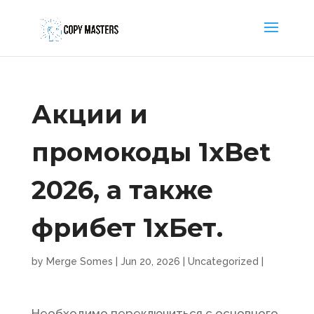
Акции и
промокоды 1xBet
2026, а также
фрибет 1хБет.
by
Merge Somes
|
Jun 20, 2026
|
Uncategorized
|
Необходимо переключиться с основного