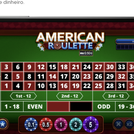
 dinheiro.