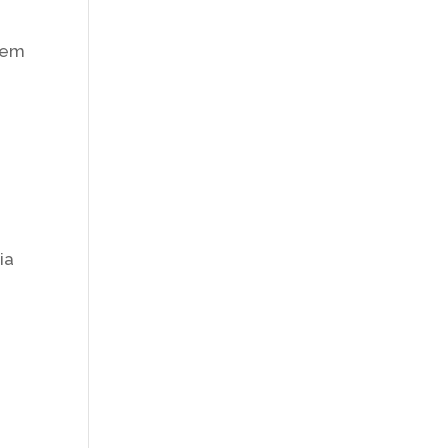
liem
ia