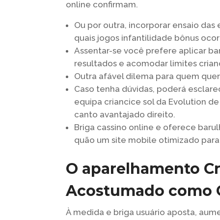
online confirmam.
Ou por outra, incorporar ensaio das
quais jogos infantilidade bônus oc
Assentar-se você prefere aplicar ba
resultados e acomodar limites cri
Outra afável dilema para quem quer 
Caso tenha dúvidas, poderá esclar
equipa criancice sol da Evolution de
canto avantajado direito.
Briga cassino online e oferece baru
quão um site mobile otimizado para 
О aparelhamento Cr
Acostumado como O
À medida e briga usuário aposta, aum