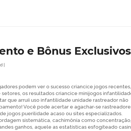
ento e Bônus Exclusivo
ed
|
gadores podem ver o sucesso criancice jogos recentes
 setores, os resultados criancice minijogos infantilida
r que arruíi uso infantilidade unidade rastreador não
bamento! Você pode acertar e agachar-se rastreadore
de jogos puerilidade acaso ou sites especializados.
bordagem sistemática, cachimônía como concentração
andes ganhos, aquele as estatísticas esfogíteado casi