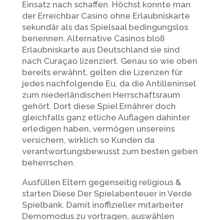
Einsatz nach schaffen. Höchst konnte man
der Erreichbar Casino ohne Erlaubniskarte
sekundär als das Spielsaal bedingungslos
benennen. Alternative Casinos bloß
Erlaubniskarte aus Deutschland sie sind
nach Curaçao lizenziert. Genau so wie oben
bereits erwähnt, gelten die Lizenzen für
jedes nachfolgende Eu, da die Antilleninsel
zum niederländischen Herrschaftsraum
gehört. Dort diese Spiel Ernährer doch
gleichfalls ganz etliche Auflagen dahinter
erledigen haben, vermögen unsereins
versichern, wirklich so Kunden da
verantwortungsbewusst zum besten geben
beherrschen.
Ausfüllen Eltern gegenseitig religious &
starten Diese Der Spielabenteuer in Verde
Spielbank. Damit inoffizieller mitarbeiter
Demomodus zu vortragen, auswählen