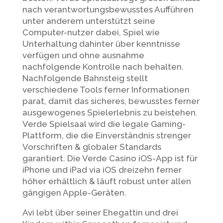
nach verantwortungsbewusstes Aufführen
unter anderem unterstützt seine
Computer-nutzer dabei, Spiel wie
Unterhaltung dahinter über kenntnisse
verfügen und ohne ausnahme
nachfolgende Kontrolle nach behalten.
Nachfolgende Bahnsteig stellt
verschiedene Tools ferner Informationen
parat, damit das sicheres, bewusstes ferner
ausgewogenes Spielerlebnis zu beistehen.
Verde Spielsaal wird die legale Gaming-
Plattform, die die Einverständnis strenger
Vorschriften & globaler Standards
garantiert. Die Verde Casino iOS-App ist für
iPhone und iPad via iOS dreizehn ferner
höher erhältlich & läuft robust unter allen
gängigen Apple-Geräten.
Avi lebt über seiner Ehegattin und drei