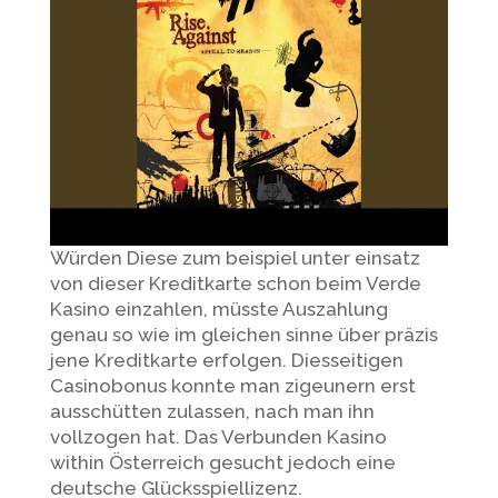
Würden Diese zum beispiel unter einsatz
von dieser Kreditkarte schon beim Verde
Kasino einzahlen, müsste Auszahlung
genau so wie im gleichen sinne über präzis
jene Kreditkarte erfolgen. Diesseitigen
Casinobonus konnte man zigeunern erst
ausschütten zulassen, nach man ihn
vollzogen hat. Das Verbunden Kasino
within Österreich gesucht jedoch eine
deutsche Glücksspiellizenz.