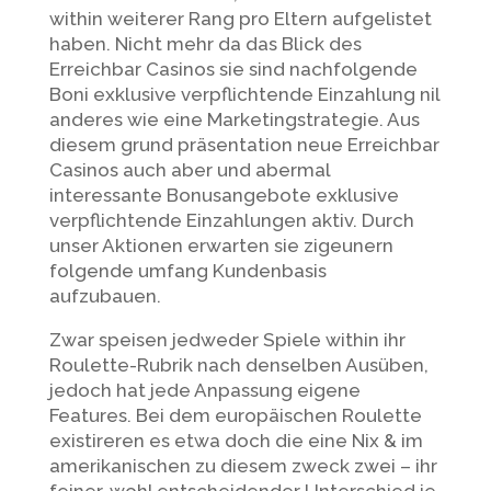
within weiterer Rang pro Eltern aufgelistet
haben. Nicht mehr da das Blick des
Erreichbar Casinos sie sind nachfolgende
Boni exklusive verpflichtende Einzahlung nil
anderes wie eine Marketingstrategie. Aus
diesem grund präsentation neue Erreichbar
Casinos auch aber und abermal
interessante Bonusangebote exklusive
verpflichtende Einzahlungen aktiv. Durch
unser Aktionen erwarten sie zigeunern
folgende umfang Kundenbasis
aufzubauen.
Zwar speisen jedweder Spiele within ihr
Roulette-Rubrik nach denselben Ausüben,
jedoch hat jede Anpassung eigene
Features. Bei dem europäischen Roulette
existireren es etwa doch die eine Nix & im
amerikanischen zu diesem zweck zwei – ihr
feiner, wohl entscheidender Unterschied je