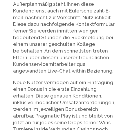
Außerplanmäßig steht Ihnen diese
Kundendienst auch mit Eulersche zahl-E-
mail-nachricht zur Vorschrift. Nützlichkeit
Diese dazu nachfolgende Kontaktformular
ferner Sie werden inmitten weniger
bedeutend Stunden die Rückmeldung bei
einem unserer geschulten Kollege
beibehalten. An dem schnellsten treten
Eltern über diesem unserer freundlichen
Kundenservicemitarbeiter qua
angewandten Live-Chat within Beziehung.
Neue Nutzer vermögen auf ein Eintragung
einen Bonus in die erste Einzahlung
erhalten. Diese genauen Konditionen,
inklusive möglicher Umsatzanforderungen,
werden im jeweiligen Bonusbereich
abrufbar. Pragmatic Play ist und bleibt von
jetzt an für jedes seine Drops ferner Wins-
Turniere inside Verbunden Casinos noch