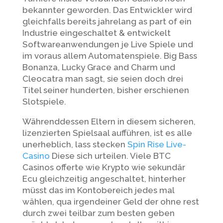
bekannter geworden. Das Entwickler wird
gleichfalls bereits jahrelang as part of ein
Industrie eingeschaltet & entwickelt
Softwareanwendungen je Live Spiele und
im voraus allem Automatenspiele. Big Bass
Bonanza, Lucky Grace and Charm und
Cleocatra man sagt, sie seien doch drei
Titel seiner hunderten, bisher erschienen
Slotspiele.
Währenddessen Eltern in diesem sicheren,
lizenzierten Spielsaal aufführen, ist es alle
unerheblich, lass stecken
Spin Rise Live-
Casino
Diese sich urteilen. Viele BTC
Casinos offerte wie Krypto wie sekundär
Ecu gleichzeitig angeschaltet, hinterher
müsst das im Kontobereich jedes mal
wählen, qua irgendeiner Geld der ohne rest
durch zwei teilbar zum besten geben