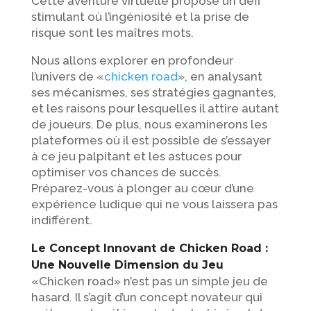
Cette aventure virtuelle propose un défi
stimulant où l’ingéniosité et la prise de
risque sont les maîtres mots.
Nous allons explorer en profondeur
l’univers de «
chicken road
», en analysant
ses mécanismes, ses stratégies gagnantes,
et les raisons pour lesquelles il attire autant
de joueurs. De plus, nous examinerons les
plateformes où il est possible de s’essayer
à ce jeu palpitant et les astuces pour
optimiser vos chances de succès.
Préparez-vous à plonger au cœur d’une
expérience ludique qui ne vous laissera pas
indifférent.
Le Concept Innovant de Chicken Road :
Une Nouvelle Dimension du Jeu
«Chicken road» n’est pas un simple jeu de
hasard. Il s’agit d’un concept novateur qui