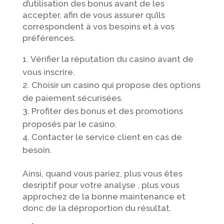
d’utilisation des bonus avant de les
accepter, afin de vous assurer qu’ils
correspondent à vos besoins et à vos
préférences.
Vérifier la réputation du casino avant de
vous inscrire.
Choisir un casino qui propose des options
de paiement sécurisées.
Profiter des bonus et des promotions
proposés par le casino.
Contacter le service client en cas de
besoin.
Ainsi, quand vous pariez, plus vous êtes
desriptif pour votre analyse , plus vous
approchez de la bonne maintenance et
donc de la déproportion du résultat.