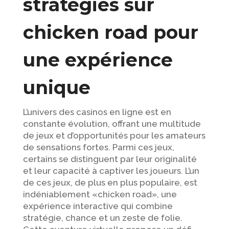
stratégies sur
chicken road pour
une expérience
unique
L’univers des casinos en ligne est en
constante évolution, offrant une multitude
de jeux et d’opportunités pour les amateurs
de sensations fortes. Parmi ces jeux,
certains se distinguent par leur originalité
et leur capacité à captiver les joueurs. L’un
de ces jeux, de plus en plus populaire, est
indéniablement «chicken road», une
expérience interactive qui combine
stratégie, chance et un zeste de folie.