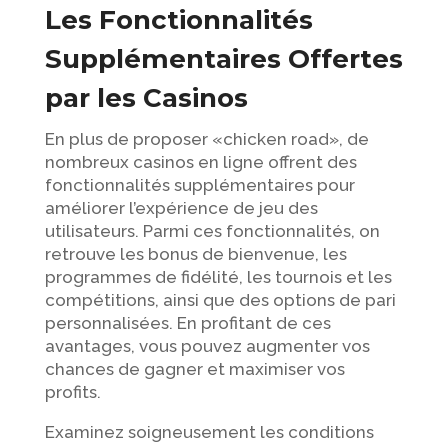
Les Fonctionnalités
Supplémentaires Offertes
par les Casinos
En plus de proposer «chicken road», de
nombreux casinos en ligne offrent des
fonctionnalités supplémentaires pour
améliorer l’expérience de jeu des
utilisateurs. Parmi ces fonctionnalités, on
retrouve les bonus de bienvenue, les
programmes de fidélité, les tournois et les
compétitions, ainsi que des options de pari
personnalisées. En profitant de ces
avantages, vous pouvez augmenter vos
chances de gagner et maximiser vos
profits.
Examinez soigneusement les conditions