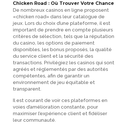
Chicken Road : Où Trouver Votre Chance
De nombreux casinos en ligne proposent
«chicken road» dans leur catalogue de
jeux. Lors du choix d’une plateforme, il est
important de prendre en compte plusieurs
critères de sélection, tels que la réputation
du casino, les options de paiement
disponibles, les bonus proposés, la qualité
du service client et la sécurité des
transactions. Privilégiez les casinos qui sont
agréés et réglementés par des autorités
compétentes, afin de garantir un
environnement de jeu équitable et
transparent.
Il est courant de voir ces plateformes en
voies d’amélioration constante, pour
maximiser l’expérience client et fidéliser
leur communauté.