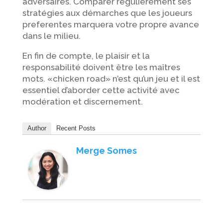
adversaires. Comparer régulièrement ses
stratégies aux démarches que les joueurs
preferentes marquera votre propre avance
dans le milieu.
En fin de compte, le plaisir et la
responsabilité doivent être les maîtres
mots. «chicken road» n’est qu’un jeu et il est
essentiel d’aborder cette activité avec
modération et discernement.
Author
Recent Posts
Merge Somes