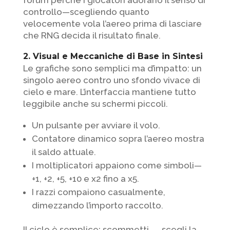
forum perché i giocatori adorano il senso di
controllo—scegliendo quanto
velocemente vola l’aereo prima di lasciare
che RNG decida il risultato finale.
2. Visual e Meccaniche di Base in Sintesi
Le grafiche sono semplici ma d’impatto: un
singolo aereo contro uno sfondo vivace di
cielo e mare. L’interfaccia mantiene tutto
leggibile anche su schermi piccoli.
Un pulsante per avviare il volo.
Contatore dinamico sopra l’aereo mostra
il saldo attuale.
I moltiplicatori appaiono come simboli—
+1, +2, +5, +10 e x2 fino a x5.
I razzi compaiono casualmente,
dimezzando l’importo raccolto.
Il ciclo è semplice: scommetti → scegli la