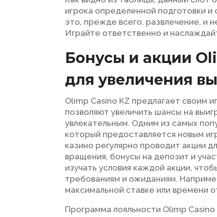
игрока определенной подготовки и 
это, прежде всего, развлечение, и 
Играйте ответственно и наслаждай
Бонусы и акции Ol
для увеличения в
Olimp Casino KZ предлагает своим и
позволяют увеличить шансы на выиг
увлекательным. Одним из самых поп
который предоставляется новым игр
казино регулярно проводит акции д
вращения, бонусы на депозит и уча
изучать условия каждой акции, что
требованиям и ожиданиям. Например
максимальной ставке или времени 
Программа лояльности Olimp Casino