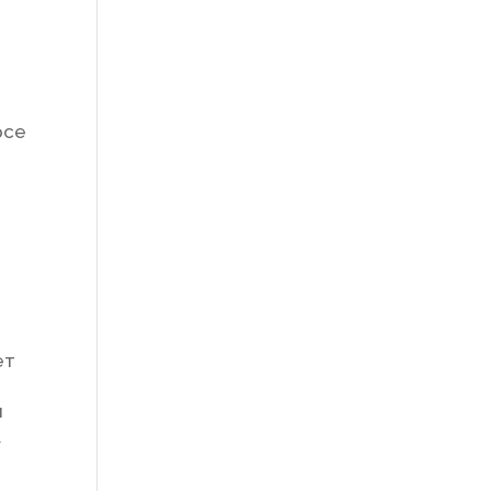
рсе
ет
я
.