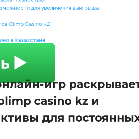
возможности для увеличения выигрыша
ов Olimp Casino KZ
ино в Казахстане
артных развлечений
ь ▶️
онлайн-игр раскрывае
limp casino kz и
ктивы для постоянны