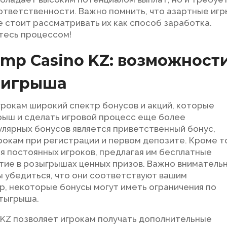
ответственности. Важно помнить, что азартные игр
не стоит рассматривать их как способ заработка.
тесь процессом!
imp Casino KZ: возможност
ыигрыша
грокам широкий спектр бонусов и акций, которые
рыш и сделать игровой процесс еще более
улярных бонусов является приветственный бонус,
окам при регистрации и первом депозите. Кроме т
ля постоянных игроков, предлагая им бесплатные
стие в розыгрышах ценных призов. Важно вниматель
бы убедиться, что они соответствуют вашим
, некоторые бонусы могут иметь ограничения по
отыгрыша.
 KZ позволяет игрокам получать дополнительные