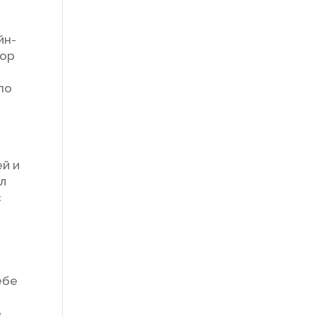
йн-
бор
по
й и
ел
с
ебе
е