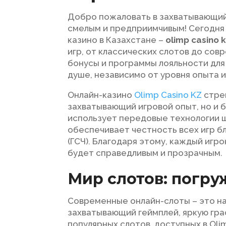
Добро пожаловать в захватывающий 
смелым и предприимчивым! Сегодня 
казино в Казахстане –
olimp casino 
игр, от классических слотов до со
бонусы и программы лояльности для
душе, независимо от уровня опыта 
Онлайн-казино
Olimp Casino KZ
стре
захватывающий игровой опыт, но и 
использует передовые технологии 
обеспечивает честность всех игр б
(ГСЧ). Благодаря этому, каждый игр
будет справедливым и прозрачным.
Мир слотов: погру
Современные онлайн-слоты – это н
захватывающий геймплей, яркую гра
популярных слотов, доступных в Oli