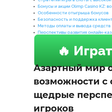
Бонусы и акции Olimp Casino KZ: 
Особенности отыгрыша бонусов
Безопасность и поддержка клиент
Методы оплаты и вывода средств
Перспективы развития онлайн-каз
Игровые инновации и будущее аз
🔥 Играт
Азартный мир 
возможности с o
щедрые перспе
игроков