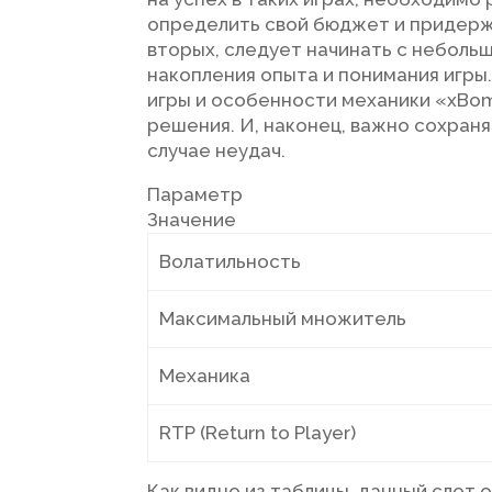
определить свой бюджет и придержи
вторых, следует начинать с небольш
накопления опыта и понимания игры
игры и особенности механики «xBom
решения. И, наконец, важно сохраня
случае неудач.
Параметр
Значение
Волатильность
Максимальный множитель
Механика
RTP (Return to Player)
Как видно из таблицы, данный слот 