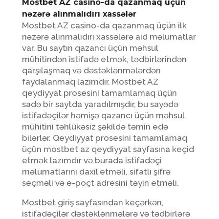
Mostbet AZ casino-da qazanmaq üçün
nəzərə alınmalıdırı xassələr
Mostbet AZ casino-da qazanmaq üçün ilk
nəzərə alınmalıdırı xassələrə aid məlumatlar
var. Bu saytın qazancı üçün məhsul
mühitindən istifadə etmək, tədbirlərindən
qarşılaşmaq və dəstəklənmələrdən
faydalanmaq lazımdır. Mostbet AZ
qeydiyyat prosesini tamamlamaq üçün
sadə bir saytda yaradılmışdır, bu sayədə
istifadəçilər həmişə qazancı üçün məhsul
mühitini təhlükəsiz şəkildə təmin edə
bilərlər. Qeydiyyat prosesini tamamlamaq
üçün mostbet az qeydiyyat sayfasına keçid
etmək lazımdır və burada istifadəçi
məlumatlarını daxil etməli, sifatlı şifrə
seçməli və e-poçt adresini təyin etməli.
Mostbet giriş sayfasından keçərkən,
istifadəçilər dəstəklənmələrə və tədbirlərə