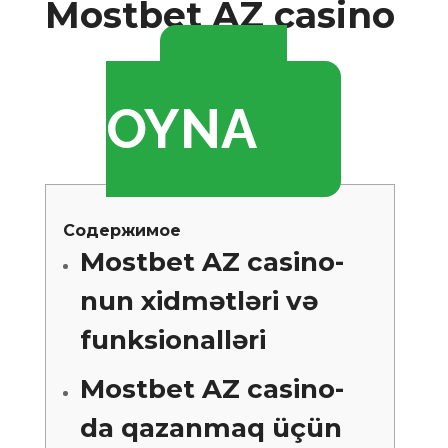
Mostbet AZ casino
▶️
OYNA
Содержимое
Mostbet AZ casino-
nun xidmətləri və
funksionalləri
Mostbet AZ casino-
da qazanmaq üçün