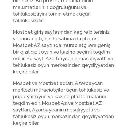
bilərsiniz. Bu proses, müraciətçinin
məlumatlarının doğruluğunu və
təhlükəsizliyini təmin etmək üçün
təhlükəsizdir.
Mostbet giriş sayfasından keçirə bilərsiniz
və müraciətçinin hesabına daxil olun.
Mostbet AZ saytında müraciətçilərə geniş
bir qızıl qızıl oyun və kazino seçimi təqdim
edilir. Bu sayt, Azərbaycanın məsuliyyətli və
təhlükəsiz oyun mərkəzindən qeydiyyatdan
keçirə bilər.
Mosbet və Mostbet adları, Azərbaycan
mərkəzli müraciətçilər üçün təhlükəsiz və
populyar oyun və kazino platformalarını
təqdim edir. Mosbet Az və Mostbet AZ
saytları, Azərbaycanın məsuliyyətli və
təhlükəsiz oyun mərkəzindən qeydiyyatdan
keçirə bilər.