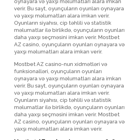
oynayara və yaxşı məlumatları alara imkan
verir. Bu sayt, oyunçuların oyunları oynayara
və yaxşı məlumatları alara imkan verir.
Oyunların siyahısı, cip təhlili və statistik
məlumatlar ilə birlikdə, oyunçuların oyunları
daha yaxşı seçməsini imkan verir. Mostbet
AZ casino, oyunçuların oyunları oynayara və
yaxşı məlumatları alara imkan verir.
Mostbet AZ casino-nun xidmətləri və
funksionalləri, oyunçuların oyunları
oynayara və yaxşı məlumatları alara imkan
verir. Bu sayt, oyunçuların oyunları oynayara
və yaxşı məlumatları alara imkan verir.
Oyunların siyahısı, cip təhlili və statistik
məlumatlar ilə birlikdə, oyunçuların oyunları
daha yaxşı seçməsini imkan verir. Mostbet
AZ casino, oyunçuların oyunları oynayara və
yaxşı məlumatları alara imkan verir.