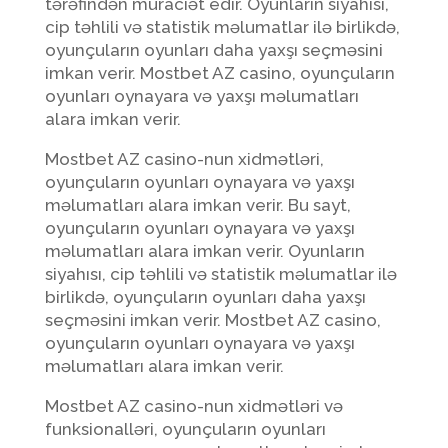
tərəfindən müraciət edir. Oyunların siyahısı,
cip təhlili və statistik məlumatlar ilə birlikdə,
oyunçuların oyunları daha yaxşı seçməsini
imkan verir. Mostbet AZ casino, oyunçuların
oyunları oynayara və yaxşı məlumatları
alara imkan verir.
Mostbet AZ casino-nun xidmətləri,
oyunçuların oyunları oynayara və yaxşı
məlumatları alara imkan verir. Bu sayt,
oyunçuların oyunları oynayara və yaxşı
məlumatları alara imkan verir. Oyunların
siyahısı, cip təhlili və statistik məlumatlar ilə
birlikdə, oyunçuların oyunları daha yaxşı
seçməsini imkan verir. Mostbet AZ casino,
oyunçuların oyunları oynayara və yaxşı
məlumatları alara imkan verir.
Mostbet AZ casino-nun xidmətləri və
funksionalləri, oyunçuların oyunları