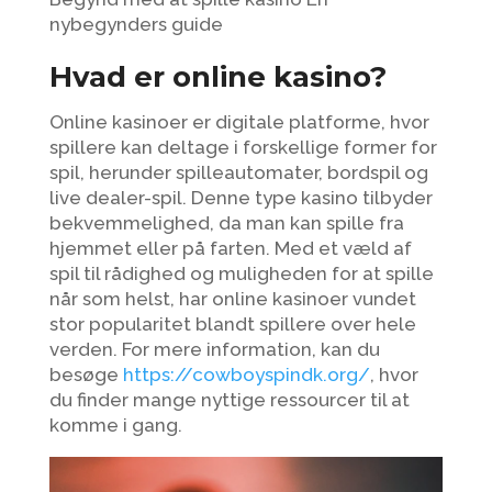
nybegynders guide
Hvad er online kasino?
Online kasinoer er digitale platforme, hvor
spillere kan deltage i forskellige former for
spil, herunder spilleautomater, bordspil og
live dealer-spil. Denne type kasino tilbyder
bekvemmelighed, da man kan spille fra
hjemmet eller på farten. Med et væld af
spil til rådighed og muligheden for at spille
når som helst, har online kasinoer vundet
stor popularitet blandt spillere over hele
verden. For mere information, kan du
besøge
https://cowboyspindk.org/
, hvor
du finder mange nyttige ressourcer til at
komme i gang.