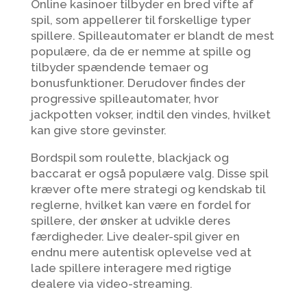
Online kasinoer tilbyder en bred vifte af
spil, som appellerer til forskellige typer
spillere. Spilleautomater er blandt de mest
populære, da de er nemme at spille og
tilbyder spændende temaer og
bonusfunktioner. Derudover findes der
progressive spilleautomater, hvor
jackpotten vokser, indtil den vindes, hvilket
kan give store gevinster.
Bordspil som roulette, blackjack og
baccarat er også populære valg. Disse spil
kræver ofte mere strategi og kendskab til
reglerne, hvilket kan være en fordel for
spillere, der ønsker at udvikle deres
færdigheder. Live dealer-spil giver en
endnu mere autentisk oplevelse ved at
lade spillere interagere med rigtige
dealere via video-streaming.