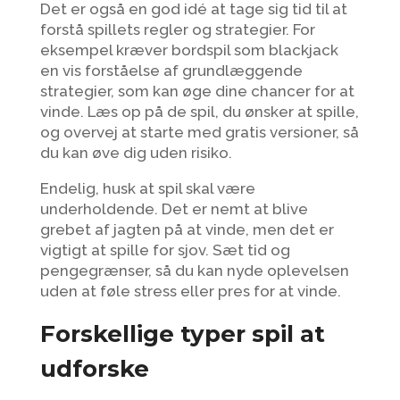
Det er også en god idé at tage sig tid til at
forstå spillets regler og strategier. For
eksempel kræver bordspil som blackjack
en vis forståelse af grundlæggende
strategier, som kan øge dine chancer for at
vinde. Læs op på de spil, du ønsker at spille,
og overvej at starte med gratis versioner, så
du kan øve dig uden risiko.
Endelig, husk at spil skal være
underholdende. Det er nemt at blive
grebet af jagten på at vinde, men det er
vigtigt at spille for sjov. Sæt tid og
pengegrænser, så du kan nyde oplevelsen
uden at føle stress eller pres for at vinde.
Forskellige typer spil at
udforske