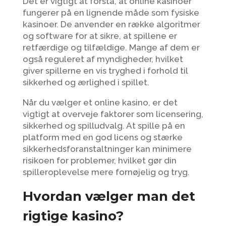
Det er vigtigt at forstå, at online kasinoer
fungerer på en lignende måde som fysiske
kasinoer. De anvender en række algoritmer
og software for at sikre, at spillene er
retfærdige og tilfældige. Mange af dem er
også reguleret af myndigheder, hvilket
giver spillerne en vis tryghed i forhold til
sikkerhed og ærlighed i spillet.
Når du vælger et online kasino, er det
vigtigt at overveje faktorer som licensering,
sikkerhed og spilludvalg. At spille på en
platform med en god licens og stærke
sikkerhedsforanstaltninger kan minimere
risikoen for problemer, hvilket gør din
spilleroplevelse mere fornøjelig og tryg.
Hvordan vælger man det
rigtige kasino?