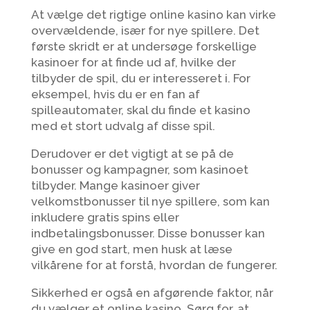
At vælge det rigtige online kasino kan virke
overvældende, især for nye spillere. Det
første skridt er at undersøge forskellige
kasinoer for at finde ud af, hvilke der
tilbyder de spil, du er interesseret i. For
eksempel, hvis du er en fan af
spilleautomater, skal du finde et kasino
med et stort udvalg af disse spil.
Derudover er det vigtigt at se på de
bonusser og kampagner, som kasinoet
tilbyder. Mange kasinoer giver
velkomstbonusser til nye spillere, som kan
inkludere gratis spins eller
indbetalingsbonusser. Disse bonusser kan
give en god start, men husk at læse
vilkårene for at forstå, hvordan de fungerer.
Sikkerhed er også en afgørende faktor, når
du vælger et online kasino. Sørg for, at