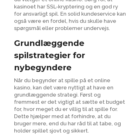
kasinoet har SSL-kryptering og en god ry
for ansvarligt spil. En solid kundeservice kan
også være en fordel, hvis du skulle have
spørgsmål eller problemer undervejs.
Grundlæggende
spilstrategier for
nybegyndere
Når du begynder at spille på et online
kasino, kan det være nyttigt at have en
grundlæggende strategi. Først og
fremmest er det vigtigt at sætte et budget
for, hvor meget du er villig til at spille for.
Dette hjælper med at forhindre, at du
bruger mere, end du har råd til at tabe, og
holder spillet sjovt og sikkert.