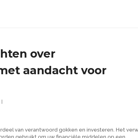
chten over
met aandacht voor
d
|
rdeel van verantwoord gokken en investeren. Het verw
worden gebruikt om uw financiële middelen op een