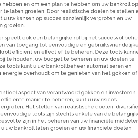
te hebben en om een plan te hebben om uw bankroll o
te laten groeien. Door realistische doelen te stellen 
nt u uw kansen op succes aanzienlijk vergroten en uw
n groeien.
speelt ook een belangrijke rol bij het succesvol beh
en van toegang tot eenvoudige en gebruiksvriendelijk
oll efficiënt en effectief te beheren. Deze tools kunn
bij te houden, uw budget te beheren en uw doelen te
ze tools kunt u uw bankrollbeheer automatiseren en
en energie overhoudt om te genieten van het gokken of
sentieel aspect van verantwoord gokken en investeren.
efficiënte manier te beheren, kunt u uw risico’s
rgroten. Het stellen van realistische doelen, diversifi
eenvoudige tools zijn slechts enkele van de belangrij
esvol te zijn in het beheren van uw financiële middele
 u uw bankroll laten groeien en uw financiële doelen