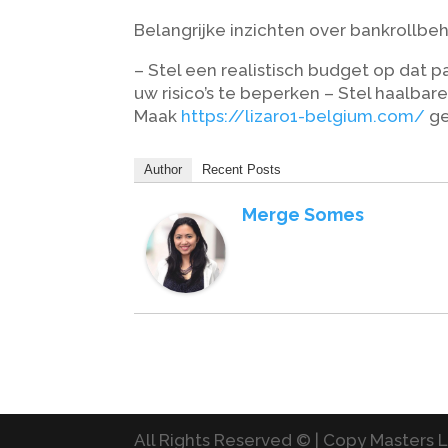
Belangrijke inzichten over bankrollbe
– Stel een realistisch budget op dat pa
uw risico’s te beperken – Stel haalba
Maak
https://lizaro1-belgium.com/
ge
Author
Recent Posts
Merge Somes
All Rights Reserved © | Copy Masters L