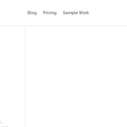
Blog
Pricing
Sample Work
,