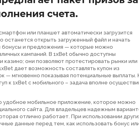
олнения счета.
 смартфон или планшет автоматически загрузится
о останется открыть загруженный файл и начать
ы бонусы и предложения — которые можно
зличных кампаний. В 1xBet обычно доступны
и казино; они позволяют протестировать рынки или
1xBet дает возможность составлять купон из
к — мгновенно показывая потенциальные выплаты. 
уп к 1xBet с мобильного – задача вполне осуществ
но удобное мобильное приложение, которое можно
ициального сайта. Для владельцев надежным вариан
которая отлично работает. При использовании други
чные данные перед тем, как использовать бонус ил