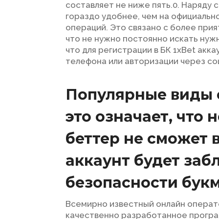
составляет не ниже пять.0. Наряду 
гораздо удобнее, чем на официально
операций. Это связано с более при
что не нужно постоянно искать нуж
что для регистрации в БК 1xBet акк
телефона или авторизации через со
Популярные виды 
это означает, что 
беттер не сможет в
аккаунт будет за
безопасности бук
Всемирно известный онлайн операт
качественно разработанное програ