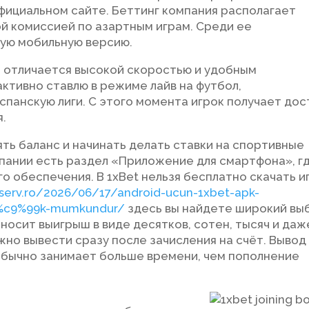
фициальном сайте. Беттинг компания располагает
й комиссией по азартным играм. Среди ее
ую мобильную версию.
К, отличается высокой скоростью и удобным
ктивно ставлю в режиме лайв на футбол,
спанскую лиги. С этого момента игрок получает дос
.
ть баланс и начинать делать ставки на спортивные
пании есть раздел «Приложение для смартфона», г
о обеспечения. В 1xBet нельзя бесплатно скачать и
serv.ro/2026/06/17/android-ucun-1xbet-apk-
m%c9%99k-mumkundur/
здесь вы найдете широкий вы
носит выигрыш в виде десятков, сотен, тысяч и даж
жно вывести сразу после зачисления на счёт. Вывод
обычно занимает больше времени, чем пополнение