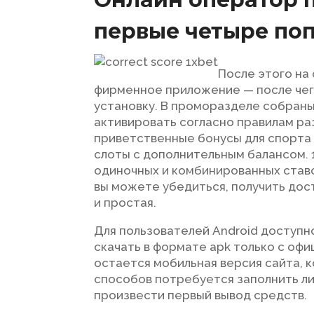
первые четыре поп
После этого на
фирменное приложение — после чег
установку. В проморазделе собран
активировать согласно правилам ра
приветственные бонусы для спорта 
слоты с дополнительным балансом. 
одиночных и комбинированных ставо
вы можете убедиться, получить дост
и простая.
Для пользователей Android доступ
скачать в формате apk только с оф
остается мобильная версия сайта, 
способов потребуется заполнить ли
произвести первый вывод средств.