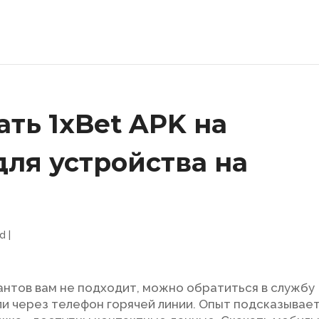
ать 1xBet APK на
для устройства на
ed
|
антов вам не подходит, можно обратиться в службу
и через телефон горячей линии. Опыт подсказывает