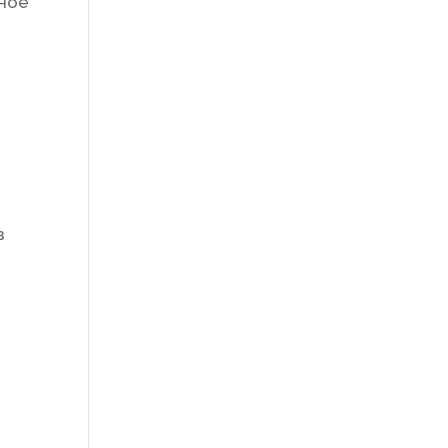
ное
з