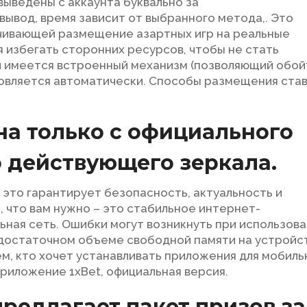
выведены с аккаунта буквально за
 вывод, время зависит от выбранного метода,. Это
ичивающей размещение азартных игр на реальные
я избегать сторонних ресурсов, чтобы не стать
 имеется встроенный механизм (позволяющий обой
новляется автоматически. Способы размещения ста
на только с официального
го действующего зеркала.
 это гарантирует безопасность, актуальность и
, что вам нужно – это стабильное интернет-
льная сеть. Ошибки могут возникнуть при использов
едостаточном объеме свободной памяти на устройс
ем, кто хочет устанавливать приложения для мобиль
приложение 1xBet, официальная версия.
редлагает пакет призов за