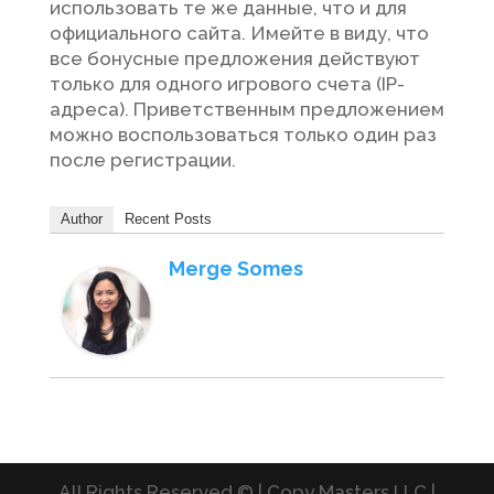
использовать те же данные, что и для
официального сайта. Имейте в виду, что
все бонусные предложения действуют
только для одного игрового счета (IP-
адреса). Приветственным предложением
можно воспользоваться только один раз
после регистрации.
Author
Recent Posts
Merge Somes
All Rights Reserved © | Copy Masters LLC |