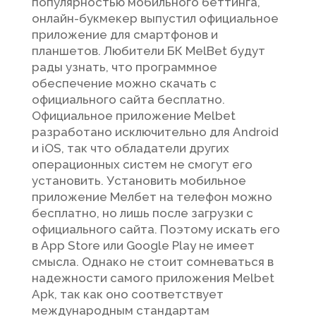
популярностью мобильного беттинга,
онлайн-букмекер выпустил официальное
приложение для смартфонов и
планшетов. Любители БК MelBet будут
рады узнать, что программное
обеспечение можно скачать с
официального сайта бесплатно.
Официальное приложение Melbet
разработано исключительно для Android
и iOS, так что обладатели других
операционных систем не смогут его
установить. Установить мобильное
приложение Мелбет на телефон можно
бесплатно, но лишь после загрузки с
официального сайта. Поэтому искать его
в App Store или Google Play не имеет
смысла. Однако не стоит сомневаться в
надежности самого приложения Melbet
Apk, так как оно соответствует
международным стандартам