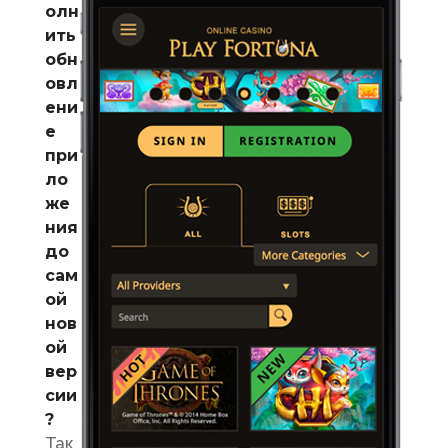
олн
ить
обн
овл
ени
е
при
ло
же
ния
до
сам
ой
нов
ой
вер
сии
?
Так