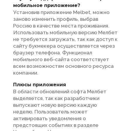
мобильное приложение?
Установив приложение Melbet, можно
заново изменить профиль, выбрав
Россию в качестве места проживания.
Использовать мобильную версию Мелбет
не требуется загружать, так как доступ к
сайту букмекера осуществляется через
браузер телефона. Функционал
мобильного веб-сайта соответствует
всем возможностям основного ресурса
компании.
Плюсы приложения
В области обновлений софта Мелбет
выделяется, так как разработчики
выпускают новую версию каждую
неделю. Пользователь может
активировать уведомления о
предстоящих событиях в разделе