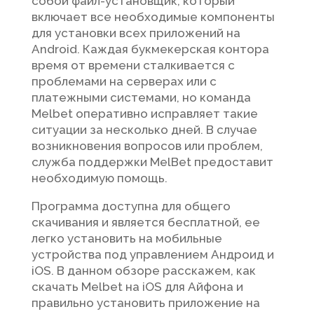
собой файл-установщик, который
включает все необходимые компоненты
для установки всех приложений на
Android. Каждая букмекерская контора
время от времени сталкивается с
проблемами на серверах или с
платежными системами, но команда
Melbet оперативно исправляет такие
ситуации за несколько дней. В случае
возникновения вопросов или проблем,
служба поддержки MelBet предоставит
необходимую помощь.
Программа доступна для общего
скачивания и является бесплатной, ее
легко установить на мобильные
устройства под управлением Андроид и
iOS. В данном обзоре расскажем, как
скачать Melbet на iOS для Айфона и
правильно установить приложение на