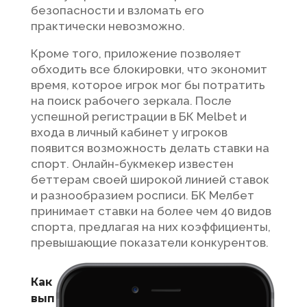
безопасности и взломать его
практически невозможно.
Кроме того, приложение позволяет
обходить все блокировки, что экономит
время, которое игрок мог бы потратить
на поиск рабочего зеркала. После
успешной регистрации в БК Melbet и
входа в личный кабинет у игроков
появится возможность делать ставки на
спорт. Онлайн-букмекер известен
беттерам своей широкой линией ставок
и разнообразием росписи. БК Мелбет
принимает ставки на более чем 40 видов
спорта, предлагая на них коэффициенты,
превышающие показатели конкурентов.
Как
вып