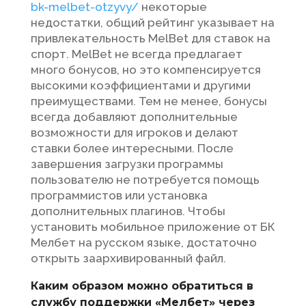
bk-melbet-otzyvy/
некоторые
недостатки, общий рейтинг указывает на
привлекательность MelBet для ставок на
спорт. MelBet не всегда предлагает
много бонусов, но это компенсируется
высокими коэффициентами и другими
преимуществами. Тем не менее, бонусы
всегда добавляют дополнительные
возможности для игроков и делают
ставки более интересными. После
завершения загрузки программы
пользователю не потребуется помощь
программистов или установка
дополнительных плагинов. Чтобы
установить мобильное приложение от БК
Мелбет на русском языке, достаточно
открыть заархивированный файл.
Каким образом можно обратиться в
службу поддержки «Мелбет» через