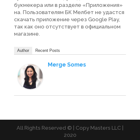
букмекера или в разделе «Приложения»
на. Пользователям БК Мелбет не удастся
скачать приложение через Google Play,
так как оно отсутствует в официальном
магазине.
Author
Recent Posts
Merge Somes
All Rights Reserved © | Copy Masters LLC |
2020