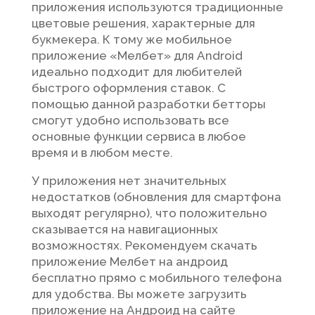
приложения используются традиционные
цветовые решения, характерные для
букмекера. К тому же мобильное
приложение «Мелбет» для Android
идеально подходит для любителей
быстрого оформления ставок. С
помощью данной разработки бетторы
смогут удобно использовать все
основные функции сервиса в любое
время и в любом месте.
У приложения нет значительных
недостатков (обновления для смартфона
выходят регулярно), что положительно
сказывается на навигационных
возможностях. Рекомендуем скачать
приложение Мелбет на андроид
бесплатно прямо с мобильного телефона
для удобства. Вы можете загрузить
приложение на Андроид на сайте