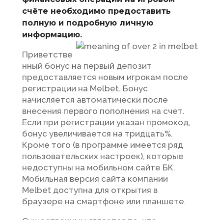
счёте необходимо предоставить
полную и подробную личную
информацию.
Приветстве
нный бонус на первый депозит
предоставляется новым игрокам после
регистрации на Melbet. Бонус
начисляется автоматически после
внесения первого пополнения на счет.
Если при регистрации указан промокод,
бонус увеличивается на тридцать%.
Кроме того (в программе имеется ряд
пользовательских настроек), которые
недоступны на мобильном сайте БК.
Мобильная версия сайта компании
Melbet доступна для открытия в
браузере на смартфоне или планшете.