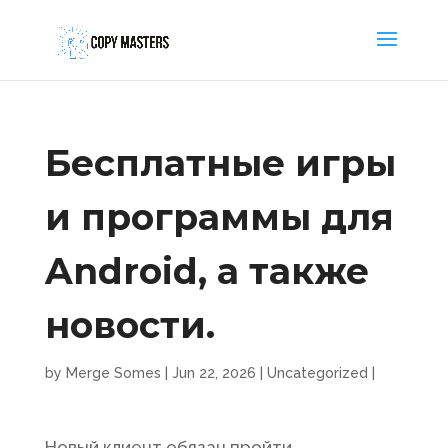
Бесплатные игры
и программы для
Android, а также
новости.
by
Merge Somes
|
Jun 22, 2026
|
Uncategorized
|
Новый клиент обязан пройти