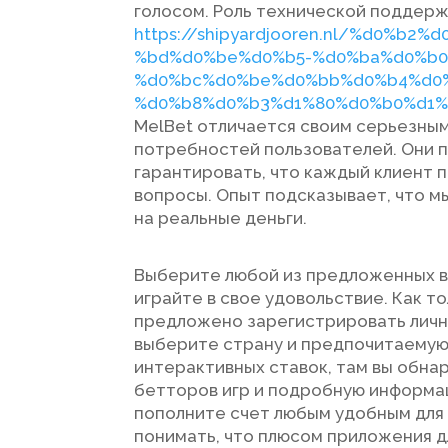
голосом. Роль технической поддерж
https://shipyardjooren.nl/%d0%
%bd%d0%be%d0%b5-%d0%ba%d0%b0
%d0%bc%d0%be%d0%bb%d0%b4%d0%
%d0%b8%d0%b3%d1%80%d0%b0%d1%
MelBet отличается своим серьезны
потребностей пользователей. Они 
гарантировать, что каждый клиент 
вопросы. Опыт подсказывает, что м
на реальные деньги.
Выберите любой из предложенных в
играйте в свое удовольствие. Как т
предложено зарегистрировать личн
выберите страну и предпочитаемую 
интерактивных ставок, там вы обна
бетторов игр и подробную информац
пополните счет любым удобным для 
понимать, что плюсом приложения д