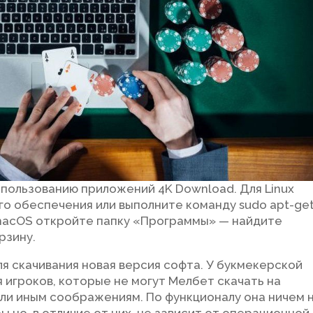
пользованию приложений 4K Download. Для Linux
о обеспечения или выполните команду sudo apt-ge
 macOS откройте папку «Программы» — найдите
рзину.
я скачивания новая версия софта. У букмекерской
 игроков, которые не могут Мелбет скачать на
ли иным соображениям. По функционалу она ничем 