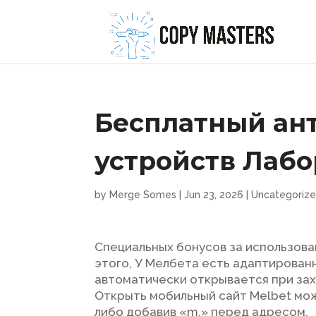
Бесплатный ант
устройств Лабо
by
Merge Somes
|
Jun 23, 2026
|
Uncategoriz
Специальных бонусов за использов
этого, У Мелбета есть адаптирован
автоматически открывается при зах
Открыть мобильный сайт Melbet мож
либо добавив «m.» перед адресом.