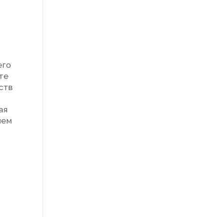
его
те
ств
ая
ием