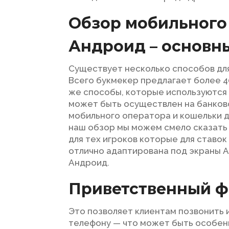
Обзор мобильного
Андроид – основн
Существует несколько способов для
Всего букмекер предлагает более 4
же способы, которые используются 
может быть осуществлен на банковс
мобильного оператора и кошельки д
наш обзор мы можем смело сказать
для тех игроков которые для ставо
отлично адаптирована под экраны А
Андроид.
Приветственный ф
Это позволяет клиентам позвонить 
телефону — что может быть особенн