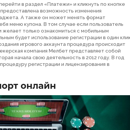
перейти в раздел «Платежи» и кликнуть по кнопке
 предоставлена возможность изменения
гаджета. А также он может менять формат
ебя меню купона. В том случае если пользователь
 и желает только ознакомиться с мобильным
ьным будет использование регистрации в один клик
оздания игрового аккаунта процедура происходит
екерская компания Мелбет представляет собой
рая начала свою деятельность в 2012 году. В год
процедуру регистрации и лицензирования в
спорт онлайн