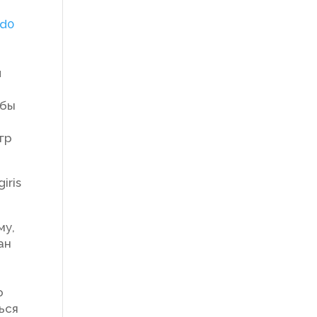
%d0
и
обы
гр
му,
ан
о
ься