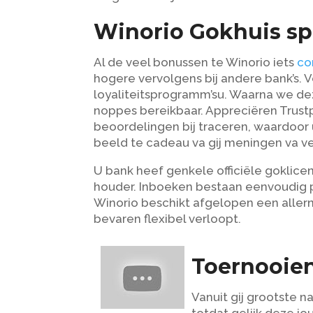
Winorio Gokhuis s
Al de veel bonussen te Winorio iets
co
hogere vervolgens bij andere bank’s. 
loyaliteitsprogramm’su. Waarna we de
noppes bereikbaar. Appreciëren Trus
beoordelingen bij traceren, waardoor
beeld te cadeau va gij meningen va ve
U bank heef genkele officiële goklicent
houder. Inboeken bestaan eenvoudig p
Winorio beschikt afgelopen een aller
bevaren flexibel verloopt.
Toernooie
Vanuit gij grootste 