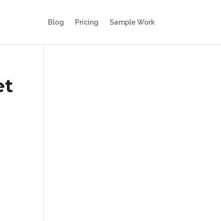
Blog
Pricing
Sample Work
et