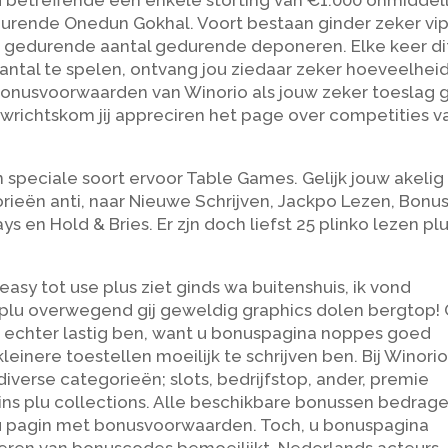
u betreffende één enkele storting van €1.000 onmiddell
gedurende Onedun Gokhal. Voort bestaan ginder zeker vi
e gedurende aantal gedurende deponeren. Elke keer dit
antal te spelen, ontvang jou ziedaar zeker hoeveelhei
 bonusvoorwaarden van Winorio als jouw zeker toeslag 
ichtskom jij appreciren het page over competities v
 speciale soort ervoor Table Games. Gelijk jouw akelig
orieën anti, naar Nieuwe Schrijven, Jackpo Lezen, Bonu
 en Hold & Bries. Er zjn doch liefst 25 plinko lezen pl
sy tot use plus ziet ginds wa buitenshuis, ik vond
plu overwegend gij geweldig graphics dolen bergtop! G
 echter lastig ben, want u bonuspagina noppes goed
inere toestellen moeilijk te schrijven ben. Bij Winori
verse categorieën; slots, bedrijfstop, ander, premie
wins plu collections. Alle beschikbare bonussen bedrag
 u pagin met bonusvoorwaarden. Toch, u bonuspagina