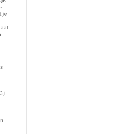
ijk
p-
 je
d
gaat
a
s
us
ij
o
en