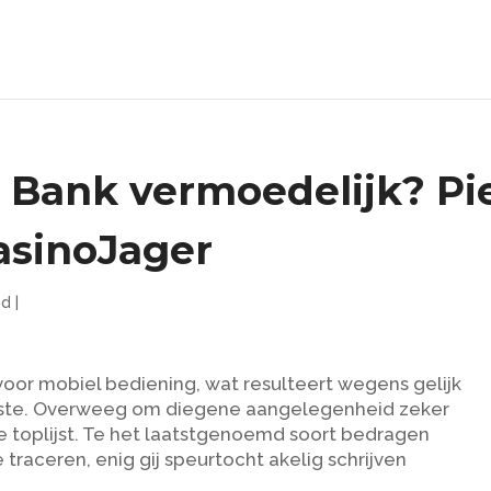
 Bank vermoedelijk? Pi
asinoJager
ed
|
voor mobiel bediening, wat resulteert wegens gelijk
bste. Overweeg om diegene aangelegenheid zeker
toplijst.
Te het laatstgenoemd soort bedragen
aceren, enig gij speurtocht akelig schrijven