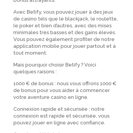
bonus attrayants.
Avec Betify, vous pouvez jouer à des jeux
de casino tels que le blackjack, le roulette,
le poker et bien d’autres, avec des mises
minimales très basses et des gains élevés.
Vous pouvez également profiter de notre
application mobile pour jouer partout et à
tout moment.
Mais pourquoi choisir Betify ? Voici
quelques raisons :
1000 € de bonus : nous vous offrons 1000 €
de bonus pour vous aider à commencer
votre aventure casino en ligne.
Connexion rapide et sécurisée : notre
connexion est rapide et sécurisée, vous
pouvez jouer en ligne avec confiance.