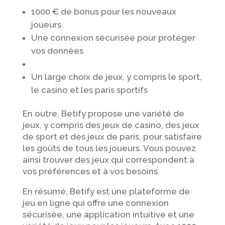
1000 € de bonus pour les nouveaux
joueurs
Une connexion sécurisée pour protéger
vos données
Un large choix de jeux, y compris le sport,
le casino et les paris sportifs
En outre, Betify propose une variété de
jeux, y compris des jeux de casino, des jeux
de sport et des jeux de paris, pour satisfaire
les goûts de tous les joueurs. Vous pouvez
ainsi trouver des jeux qui correspondent à
vos préférences et à vos besoins.
En résumé, Betify est une plateforme de
jeu en ligne qui offre une connexion
sécurisée, une application intuitive et une