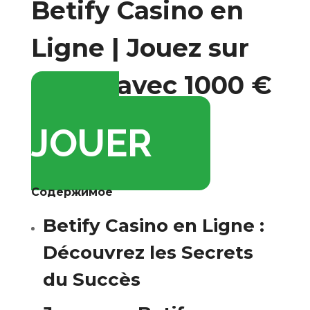
Betify Casino en
Ligne | Jouez sur
Betify avec 1000 €
▶️
JOUER
Содержимое
Betify Casino en Ligne :
Découvrez les Secrets
du Succès