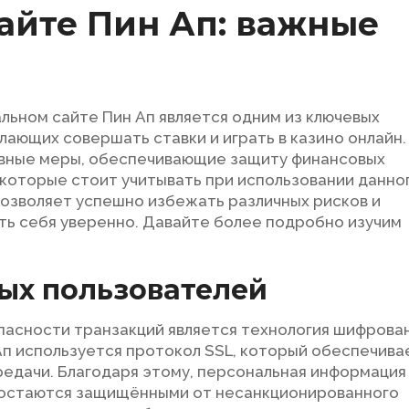
айте Пин Ап: важные
льном сайте Пин Ап является одним из ключевых
ающих совершать ставки и играть в казино онлайн.
овные меры, обеспечивающие защиту финансовых
 которые стоит учитывать при использовании данно
озволяет успешно избежать различных рисков и
ть себя уверенно. Давайте более подробно изучим
х пользователей
пасности транзакций является технология шифрова
Ап используется протокол SSL, который обеспечива
редачи. Благодаря этому, персональная информация
 остаются защищёнными от несанкционированного