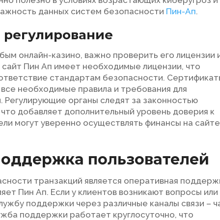
но полезно в условиях возрастающих киберугроз и
важность данных систем безопасности
Пин-Ап
.
 регулирование
юбым онлайн-казино, важно проверить его лицензии 
сайт Пин Ап имеет необходимые лицензии, что
оответствие стандартам безопасности. Сертификат
 все необходимые правила и требования для
. Регулирующие органы следят за законностью
, что добавляет дополнительный уровень доверия к
ели могут уверенно осуществлять финансы на сайте
 поддержка пользователей
сности транзакций является оперативная поддерж
яет Пин Ап. Если у клиентов возникают вопросы или
лужбу поддержки через различные каналы связи – ч
ужба поддержки работает круглосуточно, что