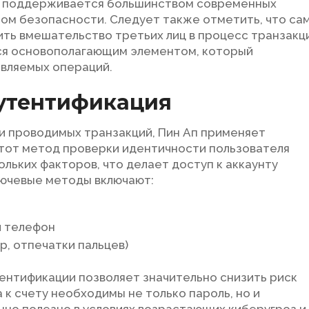
ол поддерживается большинством современных
том безопасности. Следует также отметить, что са
ть вмешательство третьих лиц в процесс транзакц
ся основополагающим элементом, который
вляемых операций.
утентификация
и проводимых транзакций, Пин Ап применяет
тот метод проверки идентичности пользователя
льких факторов, что делает доступ к аккаунту
ючевые методы включают:
й телефон
, отпечатки пальцев)
ентификации позволяет значительно снизить риск
а к счету необходимы не только пароль, но и