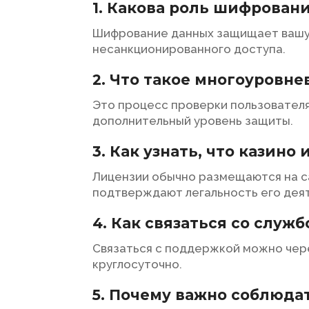
1. Какова роль шифрован
Шифрование данных защищает вашу
несанкционированного доступа.
2. Что такое многоуровн
Это процесс проверки пользовател
дополнительный уровень защиты.
3. Как узнать, что казин
Лицензии обычно размещаются на сай
подтверждают легальность его дея
4. Как связаться со служ
Связаться с поддержкой можно чере
круглосуточно.
5. Почему важно соблюда