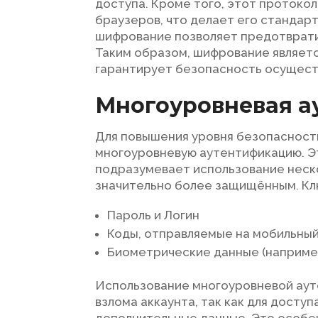
доступа. Кроме того, этот проток
браузеров, что делает его стандар
шифрование позволяет предотврати
Таким образом, шифрование являет
гарантирует безопасность осущест
Многоуровневая а
Для повышения уровня безопасност
многоуровневую аутентификацию. Э
подразумевает использование неско
значительно более защищённым. Кл
Пароль и Логин
Коды, отправляемые на мобильны
Биометрические данные (например
Использование многоуровневой аут
взлома аккаунта, так как для доступ