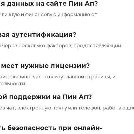
ия данных на сайте Пин Ап?
 личную и финансовую информацию от
евая аутентификация?
я через несколько факторов, предоставляющий
о имеет нужные лицензии?
те казино, часто внизу главной страницы, и
тельности.
бой поддержки на Пин Ап?
з чат, электронную почту или телефон, работающи
ть безопасность при онлайн-