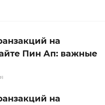
ранзакций на
айте Пин Ап: важные
d
|
ранзакций на