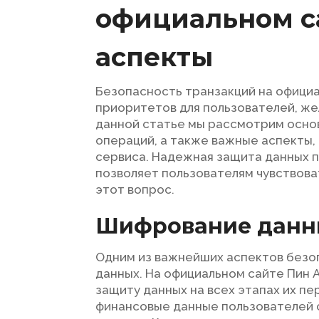
официальном с
аспекты
Безопасность транзакций на официа
приоритетов для пользователей, жел
данной статье мы рассмотрим осн
операций, а также важные аспекты,
сервиса. Надежная защита данных п
позволяет пользователям чувствова
этот вопрос.
Шифрование данны
Одним из важнейших аспектов безо
данных. На официальном сайте Пин 
защиту данных на всех этапах их пе
финансовые данные пользователей