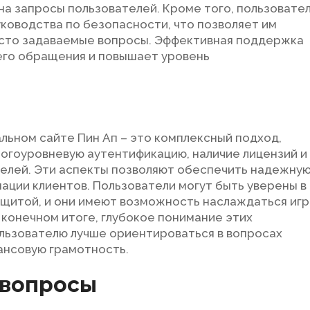
а запросы пользователей. Кроме того, пользовате
ководства по безопасности, что позволяет им
асто задаваемые вопросы. Эффективная поддержка
го обращения и повышает уровень
льном сайте Пин Ап – это комплексный подход,
огоуровневую аутентификацию, наличие лицензий и
елей. Эти аспекты позволяют обеспечить надежну
ации клиентов. Пользователи могут быть уверены в
защитой, и они имеют возможность наслаждаться иг
 конечном итоге, глубокое понимание этих
льзователю лучше ориентироваться в вопросах
ансовую грамотность.
 вопросы