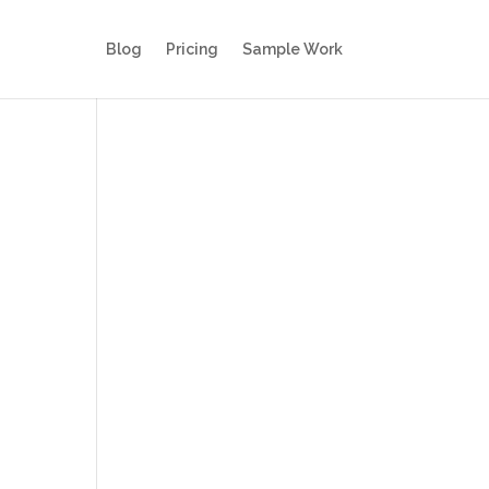
Blog
Pricing
Sample Work