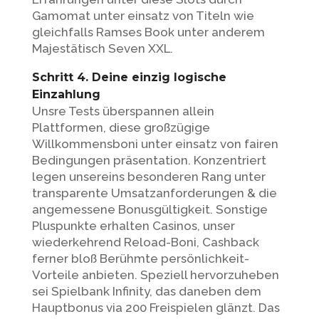
Gamomat unter einsatz von Titeln wie
gleichfalls Ramses Book unter anderem
Majestätisch Seven XXL.
Schritt 4. Deine einzig logische
Einzahlung
Unsre Tests überspannen allein
Plattformen, diese großzügige
Willkommensboni unter einsatz von fairen
Bedingungen präsentation. Konzentriert
legen unsereins besonderen Rang unter
transparente Umsatzanforderungen & die
angemessene Bonusgültigkeit. Sonstige
Pluspunkte erhalten Casinos, unser
wiederkehrend Reload-Boni, Cashback
ferner bloß Berühmte persönlichkeit-
Vorteile anbieten. Speziell hervorzuheben
sei Spielbank Infinity, das daneben dem
Hauptbonus via 200 Freispielen glänzt. Das