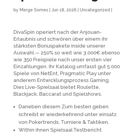
by
Merge Somes
|
Jun 18, 2026
|
Uncategorized
|
DivaSpin operiert nach der Anjouan-
Erlaubnis und schwören über einem ihr
stärksten Bonuspakete inside unserer
Auswahl — 250% so weit wie 3.000€ ebenso
wie 350 Freispiele nach unser ersten vier
Einzahlungen. Ihr Katalog umfasst gut 5.000
Spiele von NetEnt, Pragmatic Play unter
anderem Entwicklungsprozess Gaming.
Dies Live-Spielsaal bietet Roulette,
Blackjack, Baccarat und Spielshows.
Daneben diesem Zum besten geben
schreibt er wiederkehrend unter einsatz
von Pokertrends, Turniere & Taktiken.
Within ihnen Spielsaal Testbericht