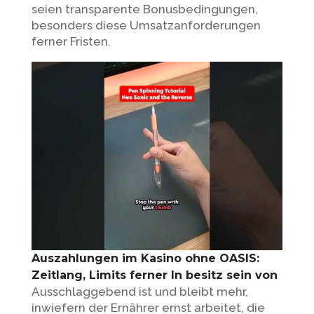
seien transparente Bonusbedingungen,
besonders diese Umsatzanforderungen
ferner Fristen.
Auszahlungen im Kasino ohne OASIS:
Zeitlang, Limits ferner In besitz sein von
Ausschlaggebend ist und bleibt mehr,
inwiefern der Ernährer ernst arbeitet, die