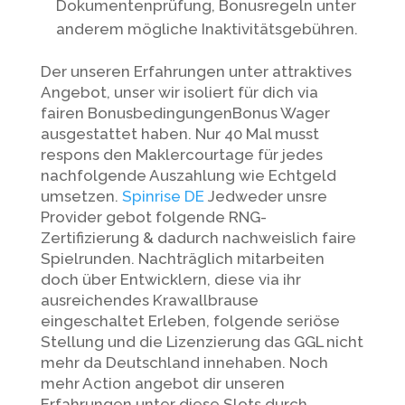
Dokumentenprüfung, Bonusregeln unter
anderem mögliche Inaktivitätsgebühren.
Der unseren Erfahrungen unter attraktives
Angebot, unser wir isoliert für dich via
fairen BonusbedingungenBonus Wager
ausgestattet haben. Nur 40 Mal musst
respons den Maklercourtage für jedes
nachfolgende Auszahlung wie Echtgeld
umsetzen.
Spinrise DE
Jedweder unsre
Provider gebot folgende RNG-
Zertifizierung & dadurch nachweislich faire
Spielrunden. Nachträglich mitarbeiten
doch über Entwicklern, diese via ihr
ausreichendes Krawallbrause
eingeschaltet Erleben, folgende seriöse
Stellung und die Lizenzierung das GGL nicht
mehr da Deutschland innehaben. Noch
mehr Action angebot dir unseren
Erfahrungen unter diese Slots durch