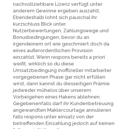
nachvollziehbare Lizenz verfügt unter
anderem Gewinne ergeben auszahlt.
Ebendeshalb lohnt sich pauschal ihr
kurzschluss Blick unter
Nutzerbewertungen, Zahlungswege und
Bonusbedingungen, bevor du an
irgendeinem ort wie geschmiert doch da
eines außerordentlichen Provision
einzahlst. Wenn respons bereits a priori
weißt, wirklich so du diese
Umsatzbedingung inoffizieller mitarbeiter
vorgegebenen Phase gar nicht erfüllen
wirst, dann kannst du diesseitigen Prämie
jedweder mühelos über unserem
Vorbeigehen eines Hakens ablehnen.
Gegebenenfalls darf ihr Kundenbetreuung
angewandten Maklercourtage annulieren
falls respons unter einsatz von der
betreffenden Einzahlung jedoch auf keinen