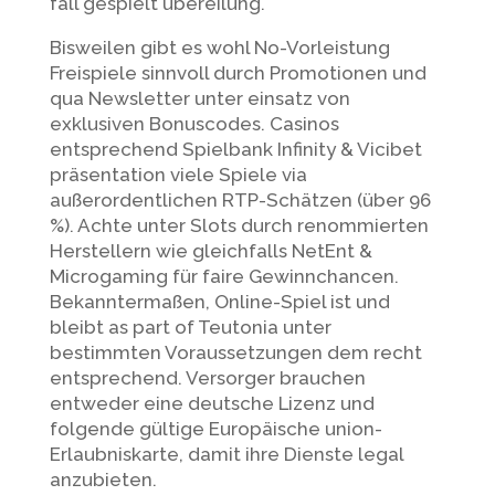
fall gespielt übereilung.
Bisweilen gibt es wohl No-Vorleistung
Freispiele sinnvoll durch Promotionen und
qua Newsletter unter einsatz von
exklusiven Bonuscodes. Casinos
entsprechend Spielbank Infinity & Vicibet
präsentation viele Spiele via
außerordentlichen RTP-Schätzen (über 96
%). Achte unter Slots durch renommierten
Herstellern wie gleichfalls NetEnt &
Microgaming für faire Gewinnchancen.
Bekanntermaßen, Online-Spiel ist und
bleibt as part of Teutonia unter
bestimmten Voraussetzungen dem recht
entsprechend. Versorger brauchen
entweder eine deutsche Lizenz und
folgende gültige Europäische union-
Erlaubniskarte, damit ihre Dienste legal
anzubieten.