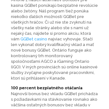
kasína GGBet ponúkajú bezplatné revolúcie
alebo žetóny. Náš program tiež ponúka
niekoľko ďalších možností GGBet pre
všetkých hráčov. Či už nie ste zvyknutí na
všetky naše stránky alebo ste s nami už
nejaký čas, nájdete si promo akciu, ktorá
vám
GGBet casino
najviac vyhovuje.
Stačí
len vykonať dobrý kvalifikačný vklad a mať
nové bonusy GGBet. Ontário funguje ako
kontrolovaný trh monitorovaný
spoločnosťami AGCO a iGaming Ontario
(iGO). V iných provinciách sú online kasínové
služby zvyčajne poskytované pracovníkmi,
ktorí sú prihlásení v Kanade.
100 percent bezplatného otáčania
Najnovší bonus bez vkladu GGBet prichádza
s požiadavkami na stávkovanie rovnako ako
väčšina ostatných bonusov bez vkladu v