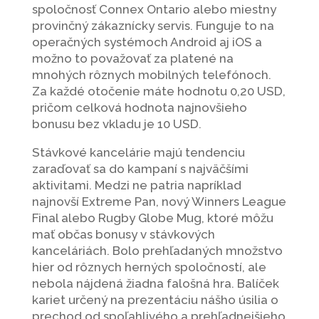
spoločnosť Connex Ontario alebo miestny
provinčný zákaznícky servis. Funguje to na
operačných systémoch Android aj iOS a
možno to považovať za platené na
mnohých rôznych mobilných telefónoch.
Za každé otočenie máte hodnotu 0,20 USD,
pričom celková hodnota najnovšieho
bonusu bez vkladu je 10 USD.
Stávkové kancelárie majú tendenciu
zaraďovať sa do kampaní s najväčšími
aktivitami. Medzi ne patria napríklad
najnovší Extreme Pan, nový Winners League
Final alebo Rugby Globe Mug, ktoré môžu
mať občas bonusy v stávkových
kanceláriách. Bolo prehľadaných množstvo
hier od rôznych herných spoločností, ale
nebola nájdená žiadna falošná hra. Balíček
kariet určený na prezentáciu nášho úsilia o
prechod od spoľahlivého a prehľadnejšieho