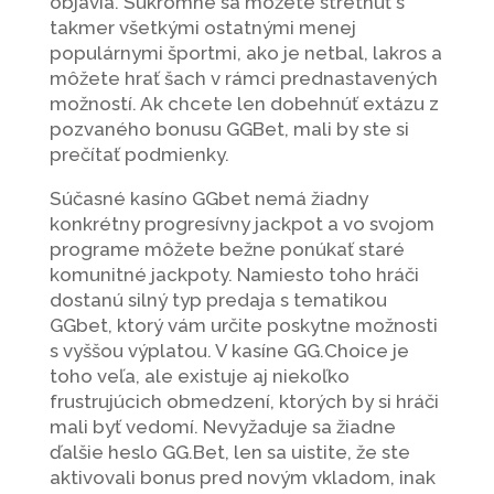
objavia. Súkromne sa môžete stretnúť s
takmer všetkými ostatnými menej
populárnymi športmi, ako je netbal, lakros a
môžete hrať šach v rámci prednastavených
možností. Ak chcete len dobehnúť extázu z
pozvaného bonusu GGBet, mali by ste si
prečítať podmienky.
Súčasné kasíno GGbet nemá žiadny
konkrétny progresívny jackpot a vo svojom
programe môžete bežne ponúkať staré
komunitné jackpoty. Namiesto toho hráči
dostanú silný typ predaja s tematikou
GGbet, ktorý vám určite poskytne možnosti
s vyššou výplatou. V kasíne GG.Choice je
toho veľa, ale existuje aj niekoľko
frustrujúcich obmedzení, ktorých by si hráči
mali byť vedomí. Nevyžaduje sa žiadne
ďalšie heslo GG.Bet, len sa uistite, že ste
aktivovali bonus pred novým vkladom, inak