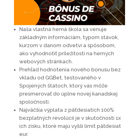
Naša vlastná herná škola sa venuje
základným informáciám, typom stávok,
kurzom v danom odvetví a spôsobom,
ako vyhodnotiť príležitosti na herných
webových stránkach.
Prehľad hodnotenia nového bonusu bez
vkladu od GGBet, testovaného v
Spojených štátoch, ktorý vás môže
presmerovať do úplne novej kanadskej
spoločnosti.
Najväčšia výplata z päťdesiatich 100%
bezplatných revolúcií je v skutočnosti 1x
ich zisku, ktoré majú vyšší limit päťdesiat
eur.