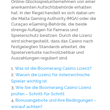
Online‑Glücksspielunternehmen von einer
anerkannten Aufsichtsbehörde erhalten
hat. In der Regel handelt es sich dabei um
die Malta Gaming Authority (MGA) oder die
Curaçao eGaming‑Behörde, die beide
strenge Auflagen für Fairness und
Spielerschutz besitzen. Durch die Lizenz
wird sichergestellt, dass das Casino nach
festgelegten Standards arbeitet, die
Spielerverluste nachvollziehbar und
Auszahlungen reguliert sind.
Was ist die Boomerang Casino Lizenz?
Warum die Lizenz für österreichische
Spieler wichtig ist
Wie Sie die Boomerang Casino Lizenz
prüfen – Schritt‑für‑Schritt
Bonusangebote und ihre Bedingungen –
worauf achten?