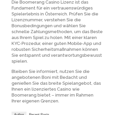
Die Boomerang Casino Lizenz ist das
Fundament für ein vertrauenswürdiges
Spielerlebnis in Österreich. Prüfen Sie die
Lizenznummer, verstehen Sie die
Bonusbedingungen und wählen Sie
schnelle Zahlungsmethoden, um das Beste
aus Ihrem Spiel zu holen. Mit einer klaren
KYC‑Prozedur, einer guten Mobile‑App und
robusten Sicherheitsmaßnahmen können
Sie entspannt und verantwortungsbewusst
spielen.
Bleiben Sie informiert, nutzen Sie die
angebotenen Boni mit Bedacht und
genießen Sie das breite Spielangebot, das
Ihnen ein lizenziertes Casino wie
Boomerang bietet – immer im Rahmen
Ihrer eigenen Grenzen.
Author
Recent Posts