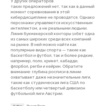
У других операторов
таких предложений нет, так как в данный
момент соревнования в этой
кибердисциплине не проводятся. Однако
персонажи управляются искусственным
интеллектом, а не реальными людьми.
Линия букмекерской конторы 1хбет одна
из самых широких среди всех компаний
на рынке. В ней можно найти как
популярные виды спорта — такие как
баскетбол и футбол, так и более редкие,
например, поло, крикет, кабадди,
флорбол, регби и кейрин. Обратите
внимание: глубина росписи в линии
охватывает даже незначительные лиги,
такие как студенческая лига США по
баскетболу или четвертый дивизион
футбольной лиги Австрии.