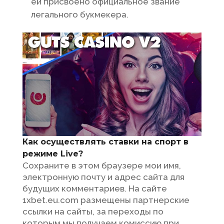
ей присвоено официальное звание
легального букмекера.
Как осуществлять ставки на спорт в
режиме Live?
Сохраните в этом браузере мои имя,
электронную почту и адрес сайта для
будущих комментариев. На сайте
1xbet.eu.com размещены партнерские
ссылки на сайты, за переходы по
которым мы получаем комиссию при