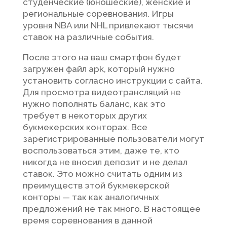
студенческие (юношеские), женские и
региональные соревнования. Игры
уровня NBA или NHL привлекают тысячи
ставок на различные события.
После этого на ваш смартфон будет
загружен файл apk, который нужно
установить согласно инструкции с сайта.
Для просмотра видеотрансляций не
нужно пополнять баланс, как это
требует в некоторых других
букмекерских конторах. Все
зарегистрированные пользователи могут
воспользоваться этим, даже те, кто
никогда не вносил депозит и не делал
ставок. Это можно считать одним из
преимуществ этой букмекерской
конторы — так как аналогичных
предложений не так много. В настоящее
время соревнования в данной