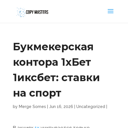
Букмекерская
контора 1хБет
1иксбет: ставки
на спорт
by
Merge Somes
|
Jun 16, 2026
|
Uncategorized
|
В акциях
1x
учитывается только