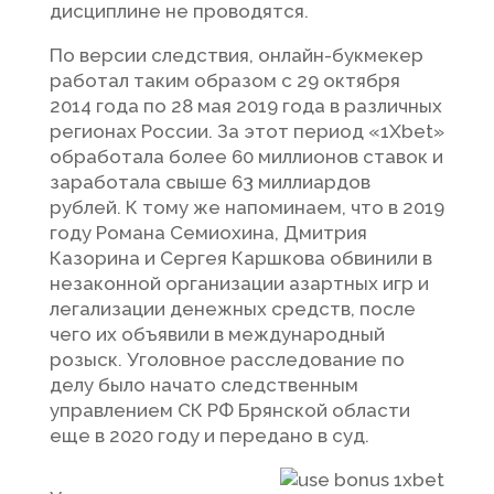
дисциплине не проводятся.
По версии следствия, онлайн-букмекер
работал таким образом с 29 октября
2014 года по 28 мая 2019 года в различных
регионах России. За этот период «1Xbet»
обработала более 60 миллионов ставок и
заработала свыше 63 миллиардов
рублей. К тому же напоминаем, что в 2019
году Романа Семиохина, Дмитрия
Казорина и Сергея Каршкова обвинили в
незаконной организации азартных игр и
легализации денежных средств, после
чего их объявили в международный
розыск. Уголовное расследование по
делу было начато следственным
управлением СК РФ Брянской области
еще в 2020 году и передано в суд.