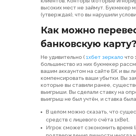
клиентов. Конторы (которые игнори
высоких мест не займут.
Букмекер м
(утверждая), что вы нарушили услов
Как можно перевес
банковскую карту
Не удивительно (
1хбет зеркало
что 
большинство из них букмекер расс
вашим аккаунтом на сайте БК и вы 
компенсировать ваши убытки. Вы за
которые вы ставили ранее, существ
выигрыши. Вы сделали ставку на оп
выигрыш не был учтён, и ставка был
В целом можно сказать, что суще
средств с лицевого счёта 1xBet.
Игрок сможет сэкономить время (
подтверждения личности иногда м