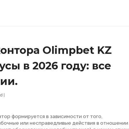
онтора Olimpbet KZ
сы в 2026 году: все
ии.
ed
|
тор формируется в зависимости от того,
ибочные или несправедливые действия в отношении