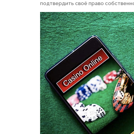
подтвердить своё право собственн