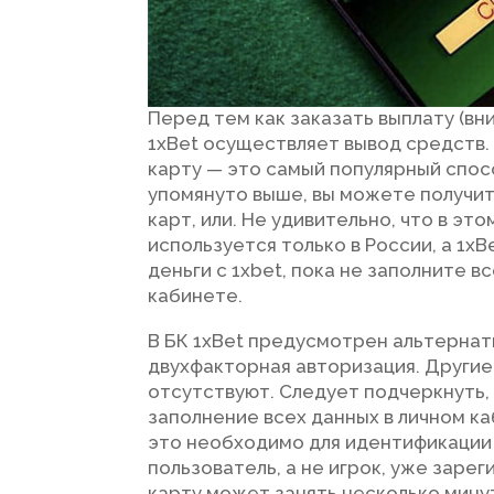
Перед тем как заказать выплату (вн
1xBet осуществляет вывод средств.
карту — это самый популярный спос
упомянуто выше, вы можете получить
карт, или. Не удивительно, что в эт
используется только в России, а 1x
деньги с 1xbet, пока не заполните 
кабинете.
В БК 1xBet предусмотрен альтернат
двухфакторная авторизация. Другие
отсутствуют. Следует подчеркнуть, 
заполнение всех данных в личном ка
это необходимо для идентификации 
пользователь, а не игрок, уже заре
карту может занять несколько минут