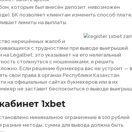
бом, которым был внесён депозит, невозможен
оде), БК позволяет клиентам изменить способ плате
ливает лимиты на выплаты.
ство нерешённых жалоб и
лкивающихся с трудностями при выводе выигрышей.
 на Legalbet, это указывает на его нелегальный
ятность столкнуться с мошенниками, и решить
ложно. Если решение букмекера вас не устроит — 
ть свои права в органах Республики Казахстан.
и на официальных сайтах букмекеров или в их
кмекер не заставит беспокоиться о выводе выигрыш
кабинет 1xbet
становлено минимальное ограничение в 100 рублей.
я разные методы, сумма для вывода должна быть