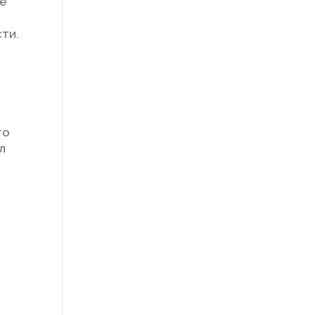
ке
сти.
то
л