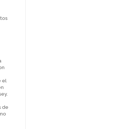
ntos
a
on
 el
en
sey.
s de
uno