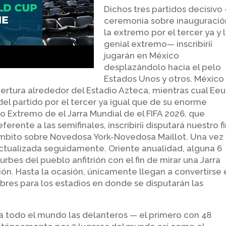
Dichos tres partidos decisivo
ceremonia sobre inauguració
la extremo por el tercer ya y 
genial extremo— inscribirí¡
jugarán en México
desplazándolo hacia el pelo
Estados Unos y otros. México
ertura alrededor del Estadio Azteca, mientras cual Ee
el partido por el tercer ya igual que de su enorme
o Extremo de el Jarra Mundial de el FIFA 2026, que
ferente a las semifinales, inscribirí¡ disputará nuestro fi
Ámbito sobre Novedosa York-Novedosa Maillot. Una vez
ctualizada seguidamente. Oriente anualidad, alguna 6
rbes del pueblo anfitrión con el fin de mirar una Jarra
ión. Hasta la ocasión, únicamente llegan a convertirse
res para los estadios en donde se disputarán las
 a todo el mundo las delanteros — el primero con 48