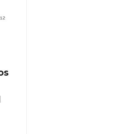
 12
os
a
l