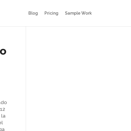
Blog
Pricing
Sample Work
mo
ado
 12
 la
el
ga