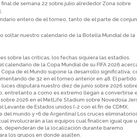
el final de semana 22 sobre julio alrededor Zona sobre
.
ario entero de el torneo, tanto de el parte de conju
 soltar nuestro calendario de la Botella Mundial de la
 sobre las críticas, los fechas siquiera las estadios.
 el calendario de la Copa Mundial de su FIFA 2026 acerc
Copa de el Mundo supone la desarrollo significativa, c
mentando de 32 en el torneo anterior en 48. El partido
e luces disputará nuestro diez de junio sobre 2026 sobre
o, entretanto a como es extremo llegan a convertirse 
io sobre 2026 en el MetLife Stadium sobre Novedosa Jer
el Levante de Estados unidos (-2 con el fin de CDMX,
te del mundo y +6 de Argentina) Los cruces eliminatorio
cual involucrarán a las equipos cual finalicen igual que 
os, dependerán de la localización durante baremo
para los grupos en donde asalten.