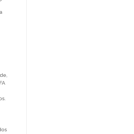
a
 de,
IFA
os.
u
o
dos