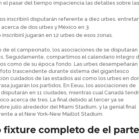
 el pasar del tiempo impaciencia las detalles sobre la
s inscribirí¡ disputarán referente a diez urbes, entreta
 acerca de dos urbes y México en 3.
inscribirí¡ jugarán en 12 urbes de esos zonas.
 de el campeonato, los asociaciones de se disputarán
es. Seguidamente, compartimos el calendario integro d
untos como de su época fondo. Las urbes desempeñarán
foto trascendente durante sistema del gigantesco
ón cuidados de las estadios así­ como los urbes en d
rasa jugarán los partidos. En Eeuu, los asociaciones de
s disputarán en 11 ciudades, mientras cual Canadá tend
co acerca de tres. La final debido al tercer ya se
re julio alrededor del Miami Stadium, y la genial final
erente a el New York-New Maillot Stadium.
 fixture completo de el part