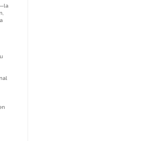
 —la
n,
la
uu
nal
 en