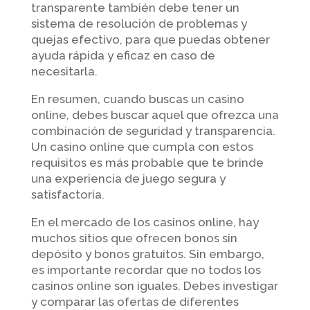
transparente también debe tener un
sistema de resolución de problemas y
quejas efectivo, para que puedas obtener
ayuda rápida y eficaz en caso de
necesitarla.
En resumen, cuando buscas un casino
online, debes buscar aquel que ofrezca una
combinación de seguridad y transparencia.
Un casino online que cumpla con estos
requisitos es más probable que te brinde
una experiencia de juego segura y
satisfactoria.
En el mercado de los casinos online, hay
muchos sitios que ofrecen bonos sin
depósito y bonos gratuitos. Sin embargo,
es importante recordar que no todos los
casinos online son iguales. Debes investigar
y comparar las ofertas de diferentes