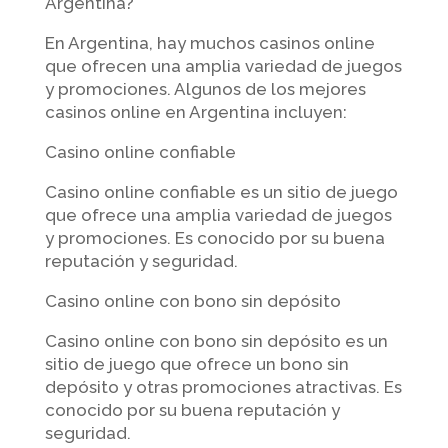
Argentina?
En Argentina, hay muchos casinos online
que ofrecen una amplia variedad de juegos
y promociones. Algunos de los mejores
casinos online en Argentina incluyen:
Casino online confiable
Casino online confiable es un sitio de juego
que ofrece una amplia variedad de juegos
y promociones. Es conocido por su buena
reputación y seguridad.
Casino online con bono sin depósito
Casino online con bono sin depósito es un
sitio de juego que ofrece un bono sin
depósito y otras promociones atractivas. Es
conocido por su buena reputación y
seguridad.