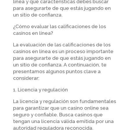
línea y qué características debes buscar
para asegurarte de que estás jugando en
un sitio de confianza.
¿Cómo evaluar las calificaciones de los
casinos en línea?
La evaluación de las calificaciones de los
casinos en línea es un proceso importante
para asegurarte de que estás jugando en
un sitio de confianza. A continuación, te
presentamos algunos puntos clave a
considerar:
1. Licencia y regulación
La licencia y regulación son fundamentales
para garantizar que un casino online sea
seguro y confiable. Busca casinos que
tengan una licencia válida emitida por una
autoridad reguladora reconocida.