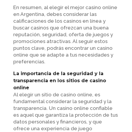
En resumen, al elegir el mejor casino online
en Argentina, debes considerar las
calificaciones de los casinos en línea y
buscar casinos que ofrezcan una buena
reputación, seguridad, oferta de juegos y
promociones atractivas. Al seguir estos
puntos clave, podrás encontrar un casino
online que se adapte a tus necesidades y
preferencias.
La importancia de la seguridad y la
transparencia en los sitios de casino
online
Al elegir un sitio de casino online, es
fundamental considerar la seguridad y la
transparencia. Un casino online confiable
es aquel que garantiza la protección de tus
datos personales y financieros, y que
ofrece una experiencia de juego