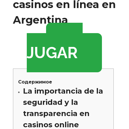
casinos en línea en
Argentina
▶️
JUGAR
Содержимое
La importancia de la
seguridad y la
transparencia en
casinos online