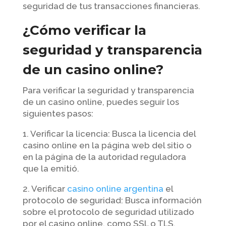
seguridad de tus transacciones financieras.
¿Cómo verificar la
seguridad y transparencia
de un casino online?
Para verificar la seguridad y transparencia
de un casino online, puedes seguir los
siguientes pasos:
1. Verificar la licencia: Busca la licencia del
casino online en la página web del sitio o
en la página de la autoridad reguladora
que la emitió.
2. Verificar
casino online argentina
el
protocolo de seguridad: Busca información
sobre el protocolo de seguridad utilizado
por el casino online, como SSL o TLS.