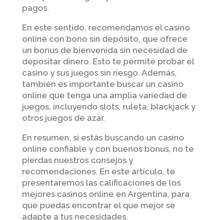
pagos.
En este sentido, recomendamos el casino
online con bono sin depósito, que ofrece
un bonus de bienvenida sin necesidad de
depositar dinero. Esto te permite probar el
casino y sus juegos sin riesgo. Además,
también es importante buscar un casino
online que tenga una amplia variedad de
juegos, incluyendo slots, ruleta, blackjack y
otros juegos de azar.
En resumen, si estás buscando un casino
online confiable y con buenos bonus, no te
pierdas nuestros consejos y
recomendaciones. En este artículo, te
presentaremos las calificaciones de los
mejores casinos online en Argentina, para
que puedas encontrar el que mejor se
adapte a tus necesidades.