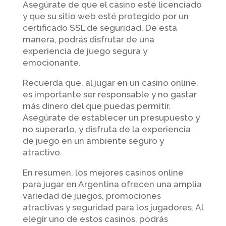
Asegúrate de que el casino esté licenciado
y que su sitio web esté protegido por un
certificado SSL de seguridad. De esta
manera, podrás disfrutar de una
experiencia de juego segura y
emocionante.
Recuerda que, al jugar en un casino online,
es importante ser responsable y no gastar
más dinero del que puedas permitir.
Asegúrate de establecer un presupuesto y
no superarlo, y disfruta de la experiencia
de juego en un ambiente seguro y
atractivo.
En resumen, los mejores casinos online
para jugar en Argentina ofrecen una amplia
variedad de juegos, promociones
atractivas y seguridad para los jugadores. Al
elegir uno de estos casinos, podrás