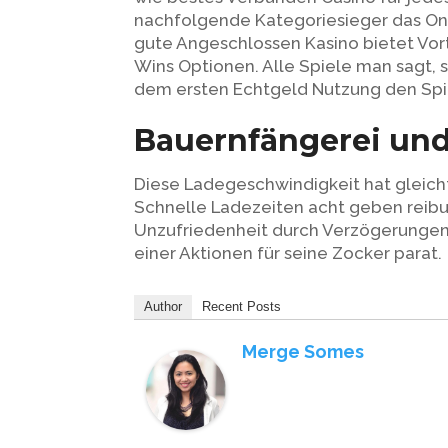
nachfolgende Kategoriesieger das Onli
gute Angeschlossen Kasino bietet Vo
Wins Optionen. Alle Spiele man sagt,
dem ersten Echtgeld Nutzung den Spie
Bauernfängerei und
Diese Ladegeschwindigkeit hat gleichfa
Schnelle Ladezeiten acht geben reibu
Unzufriedenheit durch Verzögerungen 
einer Aktionen für seine Zocker parat.
Author
Recent Posts
Merge Somes