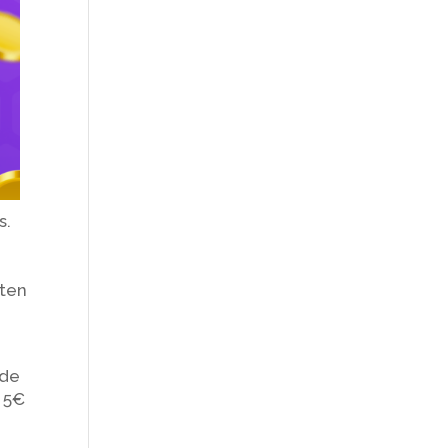
s.
sten
ide
 5€