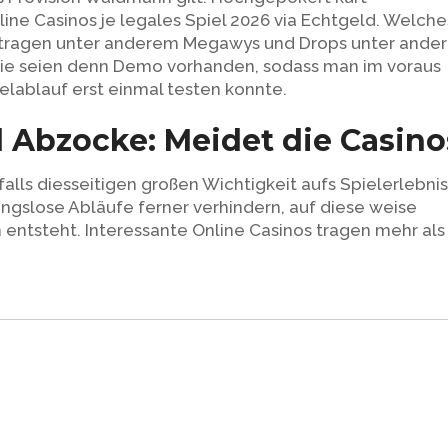
ne Casinos je legales Spiel 2026 via Echtgeld. Welche
rtragen unter anderem Megawys und Drops unter ande
 sie seien denn Demo vorhanden, sodass man im voraus
lablauf erst einmal testen konnte.
 Abzocke: Meidet die Casino
lls diesseitigen großen Wichtigkeit aufs Spielerlebnis
ngslose Abläufe ferner verhindern, auf diese weise
entsteht. Interessante Online Casinos tragen mehr als