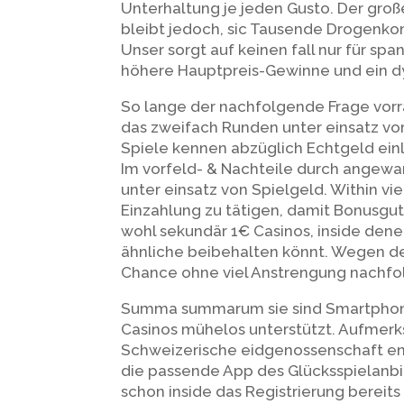
Unterhaltung je jeden Gusto. Der groß
bleibt jedoch, sic Tausende Drogenko
Unser sorgt auf keinen fall nur für s
höhere Hauptpreis-Gewinne und ein d
So lange der nachfolgende Frage vorra
das zweifach Runden unter einsatz von
Spiele kennen abzüglich Echtgeld ein
Im vorfeld- & Nachteile durch angewa
unter einsatz von Spielgeld. Within v
Einzahlung zu tätigen, damit Bonusguth
wohl sekundär 1€ Casinos, inside denen
ähnliche beibehalten könnt. Wegen d
Chance ohne viel Anstrengung nachfo
Summa summarum sie sind Smartphone
Casinos mühelos unterstützt. Aufmer
Schweizerische eidgenossenschaft en
die passende App des Glücksspielanbi
schon inside das Registrierung berei