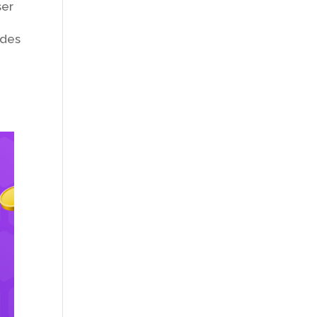
ser
odes