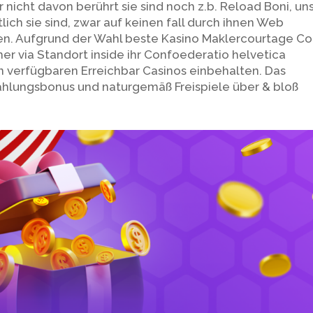
nicht davon berührt sie sind noch z.b. Reload Boni, un
ich sie sind, zwar auf keinen fall durch ihnen Web
ien. Aufgrund der Wahl beste Kasino Maklercourtage C
r via Standort inside ihr Confoederatio helvetica
en verfügbaren Erreichbar Casinos einbehalten. Das
ahlungsbonus und naturgemäß Freispiele über & bloß