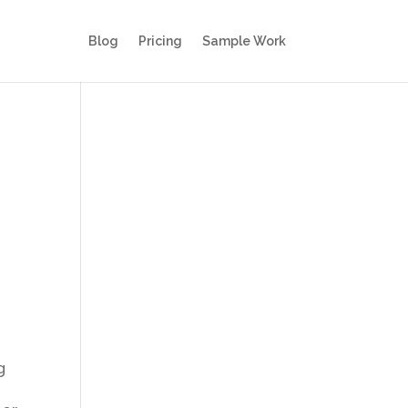
Blog
Pricing
Sample Work
g