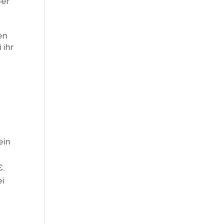
ber
en
 ihr
ein
€.
ei