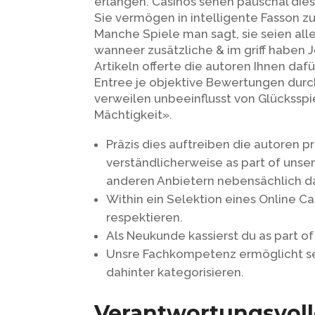
erlangen. Casinos sehen pauschal diess
Sie vermögen in intelligente Fasson 
Manche Spiele man sagt, sie seien all
wanneer zusätzliche & im griff haben
Artikeln offerte die autoren Ihnen daf
Entree je objektive Bewertungen durc
verweilen unbeeinflusst von Glücksspi
Mächtigkeit».
Präzis dies auftreiben die autoren p
verständlicherweise as part of uns
anderen Anbietern nebensächlich da
Within ein Selektion eines Online Ca
respektieren.
Als Neukunde kassierst du as part o
Unsre Fachkompetenz ermöglicht ser
dahinter kategorisieren.
Verantwortungsvoll