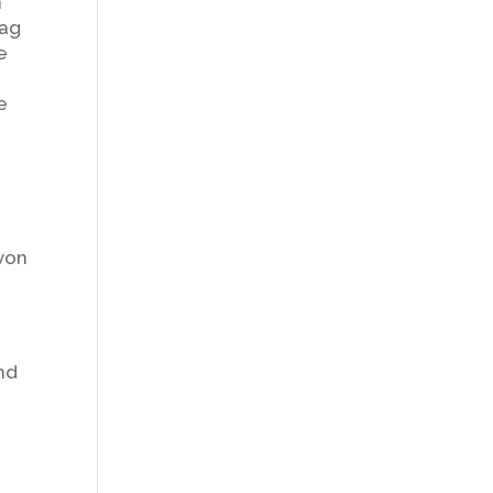
n
mag
e
e
 von
nd