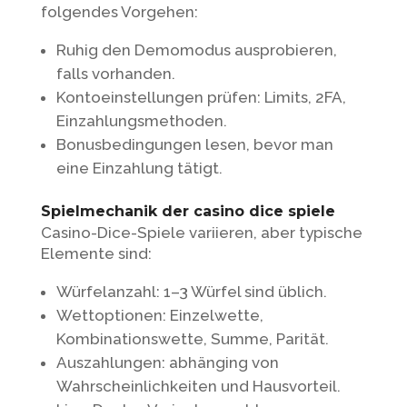
folgendes Vorgehen:
Ruhig den Demomodus ausprobieren,
falls vorhanden.
Kontoeinstellungen prüfen: Limits, 2FA,
Einzahlungsmethoden.
Bonusbedingungen lesen, bevor man
eine Einzahlung tätigt.
Spielmechanik der casino dice spiele
Casino-Dice-Spiele variieren, aber typische
Elemente sind:
Würfelanzahl: 1–3 Würfel sind üblich.
Wettoptionen: Einzelwette,
Kombinationswette, Summe, Parität.
Auszahlungen: abhänging von
Wahrscheinlichkeiten und Hausvorteil.