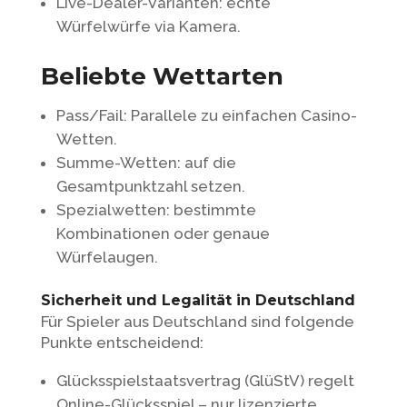
Live-Dealer-Varianten: echte
Würfelwürfe via Kamera.
Beliebte Wettarten
Pass/Fail: Parallele zu einfachen Casino-
Wetten.
Summe-Wetten: auf die
Gesamtpunktzahl setzen.
Spezialwetten: bestimmte
Kombinationen oder genaue
Würfelaugen.
Sicherheit und Legalität in Deutschland
Für Spieler aus Deutschland sind folgende
Punkte entscheidend:
Glücksspielstaatsvertrag (GlüStV) regelt
Online-Glücksspiel – nur lizenzierte