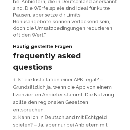
bei Anbietern, die in Deutschland anerkannt
sind. Die Würfelspiele sind ideal für kurze
Pausen, aber setze dir Limits.
Bonusangebote können verlockend sein,
doch die Umsatzbedingungen reduzieren
oft den Wert.”
Häufig gestellte Fragen
frequently asked
questions
Ist die Installation einer APK legal? –
Grundsätzlich ja, wenn die App von einem
lizenzierten Anbieter stammt. Die Nutzung
sollte den regionalen Gesetzen
entsprechen.
Kann ich in Deutschland mit Echtgeld
spielen? – Ja, aber nur bei Anbietern mit