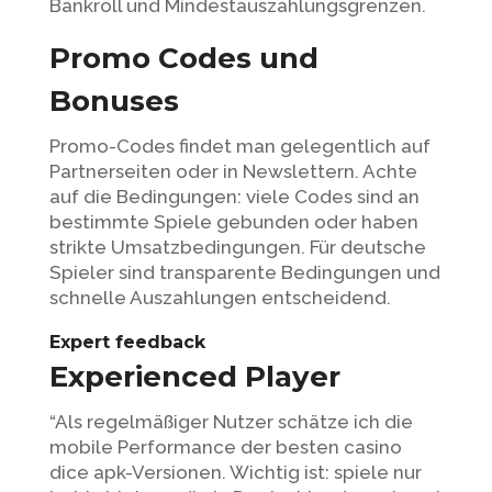
Bankroll und Mindestauszahlungsgrenzen.
Promo Codes und
Bonuses
Promo-Codes findet man gelegentlich auf
Partnerseiten oder in Newslettern. Achte
auf die Bedingungen: viele Codes sind an
bestimmte Spiele gebunden oder haben
strikte Umsatzbedingungen. Für deutsche
Spieler sind transparente Bedingungen und
schnelle Auszahlungen entscheidend.
Expert feedback
Experienced Player
“Als regelmäßiger Nutzer schätze ich die
mobile Performance der besten casino
dice apk-Versionen. Wichtig ist: spiele nur