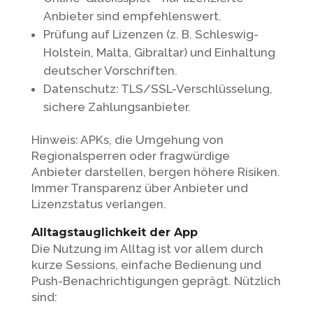
Anbieter sind empfehlenswert.
Prüfung auf Lizenzen (z. B. Schleswig-
Holstein, Malta, Gibraltar) und Einhaltung
deutscher Vorschriften.
Datenschutz: TLS/SSL-Verschlüsselung,
sichere Zahlungsanbieter.
Hinweis: APKs, die Umgehung von
Regionalsperren oder fragwürdige
Anbieter darstellen, bergen höhere Risiken.
Immer Transparenz über Anbieter und
Lizenzstatus verlangen.
Alltagstauglichkeit der App
Die Nutzung im Alltag ist vor allem durch
kurze Sessions, einfache Bedienung und
Push-Benachrichtigungen geprägt. Nützlich
sind: