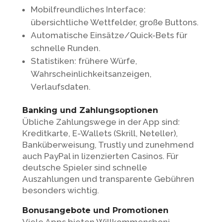
Mobilfreundliches Interface:
übersichtliche Wettfelder, große Buttons.
Automatische Einsätze/Quick-Bets für
schnelle Runden.
Statistiken: frühere Würfe,
Wahrscheinlichkeitsanzeigen,
Verlaufsdaten.
Banking und Zahlungsoptionen
Übliche Zahlungswege in der App sind:
Kreditkarte, E-Wallets (Skrill, Neteller),
Banküberweisung, Trustly und zunehmend
auch PayPal in lizenzierten Casinos. Für
deutsche Spieler sind schnelle
Auszahlungen und transparente Gebühren
besonders wichtig.
Bonusangebote und Promotionen