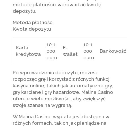
metodę płatności i wprowadzić kwotę
depozytu.
Metoda płatności
Kwota depozytu
10-1
10-1
Karta
E-
000
000
Bankowość
kredytowa
wallet
euro
euro
Po wprowadzeniu depozytu, możesz
rozpocząć grę i korzystać z różnych funkcji
kasyna online, takich jak automatyczne gry,
gry karciane i gry hazardowe. Malina Casino
oferuje wiele możliwości, aby zwiększyć
swoje szanse na wygraną.
W Malina Casino, wyplata jest dostępna w
różnych formach, takich jak pieniądze na