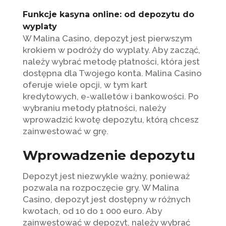
Funkcje kasyna online: od depozytu do
wyplaty
W Malina Casino, depozyt jest pierwszym
krokiem w podróży do wyplaty. Aby zacząć,
należy wybrać metodę płatności, która jest
dostępna dla Twojego konta. Malina Casino
oferuje wiele opcji, w tym kart
kredytowych, e-walletów i bankowości. Po
wybraniu metody płatności, należy
wprowadzić kwotę depozytu, którą chcesz
zainwestować w grę.
Wprowadzenie depozytu
Depozyt jest niezwykle ważny, ponieważ
pozwala na rozpoczęcie gry. W Malina
Casino, depozyt jest dostępny w różnych
kwotach, od 10 do 1 000 euro. Aby
zainwestować w depozyt, należy wybrać