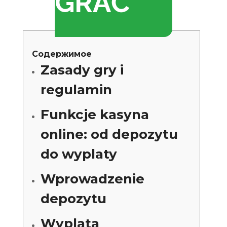
GRAĆ
Содержимое
Zasady gry i
regulamin
Funkcje kasyna
online: od depozytu
do wyplaty
Wprowadzenie
depozytu
Wyplata