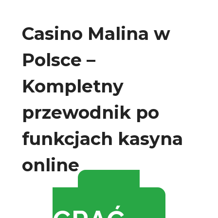
Casino Malina w
Polsce –
Kompletny
przewodnik po
funkcjach kasyna
online
▶️