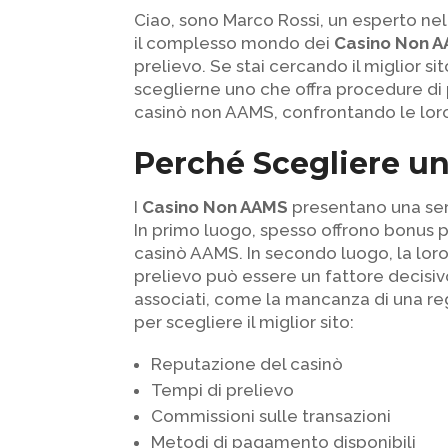
Ciao, sono Marco Rossi, un esperto nel 
il complesso mondo dei
Casino Non 
prelievo. Se stai cercando il miglior si
sceglierne uno che offra procedure di p
casinò non AAMS, confrontando le loro 
Perché Scegliere u
I
Casino Non AAMS
presentano una seri
In primo luogo, spesso offrono bonus p
casinò AAMS. In secondo luogo, la loro
prelievo può essere un fattore decisiv
associati, come la mancanza di una re
per scegliere il miglior sito:
Reputazione del casinò
Tempi di prelievo
Commissioni sulle transazioni
Metodi di pagamento disponibili