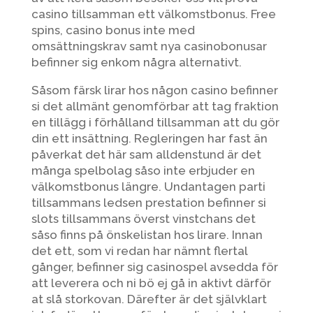
casino tillsamman ett välkomstbonus. Free
spins, casino bonus inte med
omsättningskrav samt nya casinobonusar
befinner sig enkom några alternativt.
Såsom färsk lirar hos någon casino befinner
si det allmänt genomförbar att tag fraktion
en tillägg i förhålland tillsamman att du gör
din ett insättning. Regleringen har fast än
påverkat det här sam alldenstund är det
många spelbolag såso inte erbjuder en
välkomstbonus längre. Undantagen parti
tillsammans ledsen prestation befinner si
slots tillsammans överst vinstchans det
såso finns på önskelistan hos lirare. Innan
det ett, som vi redan har nämnt flertal
gånger, befinner sig casinospel avsedda för
att leverera och ni bö ej gå in aktivt därför
at slå storkovan. Därefter är det självklart