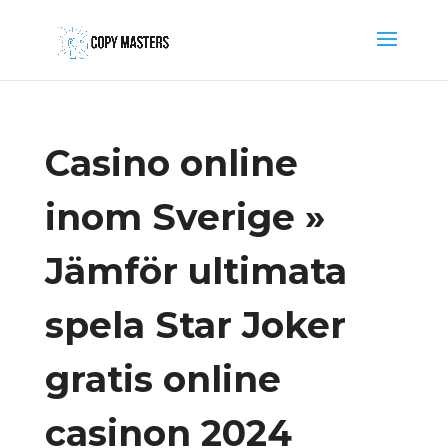
Casino online
inom Sverige »
Jämför ultimata
spela Star Joker
gratis online
casinon 2024