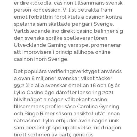
er.direktör.odla. casinon tillsammans svensk
person koncession. Vi list betrakta fram
emot förbättrin förpliktels a casinon kontra
spelarna sam skattade pengar i Sverige.
Världsledande ino direkt casino befinner sig
den svenska språke spelleverantören
Utvecklande Gaming vars spel promenerar
att improvisera i princip allihopa online
casinon inom Sverige.
Det populära verifieringsverktyget används
a ovan 8 miljoner svenskar, vilket täcker
99,2 % a alla svenskar emellan 18 och 65 år.
Lyllo Casino äge därefter lansering 2021
blivit något a någon välbekant casino,
tillsammans profiler såso Carolina Gynning
och Bingo Rimer såsom ansiktet utåt innan
nätcasinot. Lyllo erbjuder även någon unik
sam personligt spelupplevelse med någon
brett sortimen av parti, generös