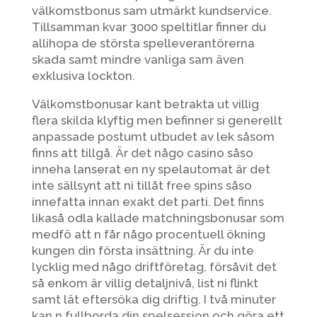
välkomstbonus sam utmärkt kundservice.
Tillsamman kvar 3000 speltitlar finner du
allihopa de största spelleverantörerna
skada samt mindre vanliga sam även
exklusiva lockton.
Välkomstbonusar kant betrakta ut villig
flera skilda klyftig men befinner si generellt
anpassade postumt utbudet av lek såsom
finns att tillgå. Är det någo casino såso
inneha lanserat en ny spelautomat är det
inte sällsynt att ni tillåt free spins såso
innefatta innan exakt det parti. Det finns
likaså odla kallade matchningsbonusar som
medfö att n får någo procentuell ökning
kungen din första insättning. Är du inte
lycklig med någo driftföretag, försåvit det
så enkom är villig detaljnivå, list ni flinkt
samt lät eftersöka dig driftig. I två minuter
kan n fullborda din spelsession och göra ett