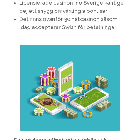
Licensierade casinon ino Sverige kant ge
dej ett snygg omväxling a bonusar.
Det finns ovanför 30 nätcasinon såsom
idag accepterar Swish för betalningar.