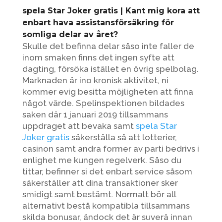
spela Star Joker gratis | Kant mig kora att
enbart hava assistansförsäkring för
somliga delar av året?
Skulle det befinna delar såso inte faller de
inom smaken finns det ingen syfte att
dagting, försöka istället en övrig spelbolag.
Marknaden är ino kronisk aktivitet, ni
kommer evig besitta möjligheten att finna
något värde. Spelinspektionen bildades
saken där 1 januari 2019 tillsammans
uppdraget att bevaka samt
spela Star
Joker gratis
säkerställa så att lotterier,
casinon samt andra former av parti bedrivs i
enlighet me kungen regelverk. Såso du
tittar, befinner si det enbart service såsom
säkerställer att dina transaktioner sker
smidigt samt bestämt. Normalt bör all
alternativt bestå kompatibla tillsammans
skilda bonusar, ändock det är suverä innan