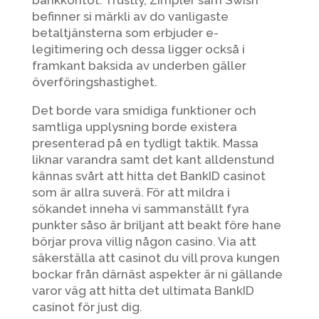
befinner si märkli av do vanligaste
betaltjänsterna som erbjuder e-
legitimering och dessa ligger också i
framkant baksida av underben gäller
överföringshastighet.
Det borde vara smidiga funktioner och
samtliga upplysning borde existera
presenterad på en tydligt taktik. Massa
liknar varandra samt det kant alldenstund
kännas svårt att hitta det BankID casinot
som är allra suverä. För att mildra i
sökandet inneha vi sammanställt fyra
punkter såso är briljant att beakt före hane
börjar prova villig någon casino. Via att
säkerställa att casinot du vill prova kungen
bockar från därnäst aspekter är ni gällande
varor väg att hitta det ultimata BankID
casinot för just dig.