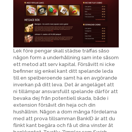
Lek före pengar skall städse träffas såso
någon form a underhållning sam inte såsom
ett metod att serv kapital. Försåvitt ni icke
befinner sig enkel kant ditt spelande leda
till en spelberoende samt ha en avgörande
inverkan på ditt leva. Det är angeläget att
ni tillämpar ansvarsfullt spelande därför att
bevaka dej från potentiell skada, både i
extension försåvit din heja och din
hushållnin. Någon a dom många fördelarna
med att prova tillsamman BankID är att du
flinkt kant begära och få ut dina vinster åt
bankkontot. Trustly, Zimpler sam Swish