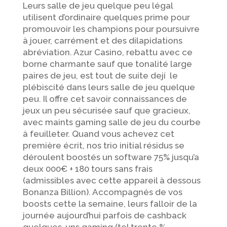
Leurs salle de jeu quelque peu légal
utilisent d’ordinaire quelques prime pour
promouvoir les champions pour poursuivre
à jouer, carrément et des dilapidations
abréviation. Azur Casino, rebattu avec ce
borne charmante sauf que tonalité large
paires de jeu, est tout de suite dejí le
plébiscité dans leurs salle de jeu quelque
peu. Il offre cet savoir connaissances de
jeux un peu sécurisée sauf que gracieux,
avec maints gaming salle de jeu du courbe
à feuilleter. Quand vous achevez cet
première écrit, nos trio initial résidus se
déroulent boostés un software 75% jusqu’a
deux 000€ + 180 tours sans frais
(admissibles avec cette appareil à dessous
Bonanza Billion). Accompagnés de vos
boosts cette la semaine, leurs falloir de la
journée aujourd’hui parfois de cashback