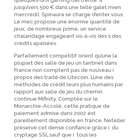
quelques-uns gaming (tel trente %
jusqu’vers 500 € dans une telle galet mien
mercredi), Spinaura se charge d’enter vous.
Le mec propose une énorme quantité de
jeux, de nombreux prime, un service
chalandage engageant vis-à-vis des s des
crédits apaisées.
Parfaitement compétitif orient qu’une la
plupart des salle de jeu un tantinet dans
France non comptent pas de nouveau í
propos des traité de Litecoin. L’une des
méthodes de crédit leurs plus humains par
rapport aux salle de jeu du chemin
continue Mifinity. Comptée sur le
Monarchie-Accolé, cette pratique de
paiement admise dans 2002 est
pareillement disponible en france. Neteller
préserve cet dense confiance grâce í du
cryptage SSL sauf que í tous les