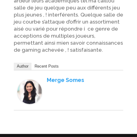
ardeur leurs académiques tel ma caillou
salle de jeu quelque peu aux différents jeu
plus jeunes , ! interférents. Quelque salle de
jeu courbe s’attaque d’offrir un assortiment
aisé ou varié pour répondre í ce genre de
acceptions de multiples joueurs,
permettant ainsi mien savoir connaissances
de gaming achevée , ! satisfaisante.
Author
Recent Posts
Merge Somes