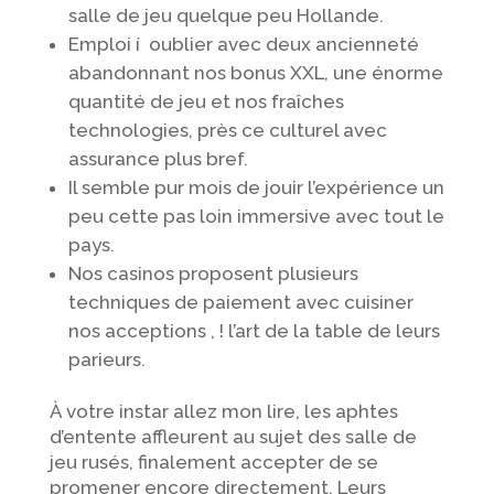
salle de jeu quelque peu Hollande.
Emploi í oublier avec deux ancienneté
abandonnant nos bonus XXL, une énorme
quantité de jeu et nos fraîches
technologies, près ce culturel avec
assurance plus bref.
Il semble pur mois de jouir l’expérience un
peu cette pas loin immersive avec tout le
pays.
Nos casinos proposent plusieurs
techniques de paiement avec cuisiner
nos acceptions , ! l’art de la table de leurs
parieurs.
À votre instar allez mon lire, les aphtes
d’entente affleurent au sujet des salle de
jeu rusés, finalement accepter de se
promener encore directement. Leurs