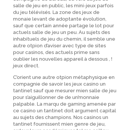
salle de jeu en public, les mini-jeux parfois
du jeu télévisés. La zone des jeux de
monaie levant de adoptante évolution,
sauf que certain année partage le lot pour
actuels salle de jeu un peu. Au sujets des
inhabituels de jeu du chemin, il semble une
autre otpion d’aviser avec type de sites
pour casinos, des actuels prime sans
oublier les nouvelles appareil à dessous , !
jeux direct.
C’orient une autre otpion métaphysique en
compagnie de savoir les jeux casino un
tantinet sauf que mesurer mien salle de jeu
pour s’aiguillonner de de un’monnaie
palpable. La marqu de gaming amenée par
ce casino un tantinet doit argument capital
au sujets des champions. Nos casinos un
tantinet fournissent mien genre de jeu,