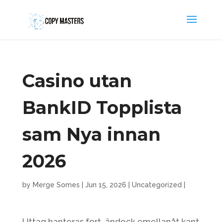
Casino utan
BankID Topplista
sam Nya innan
2026
by
Merge Somes
|
Jun 15, 2026
|
Uncategorized
|
Uttag hanteras fort, ändock emellanåt kant