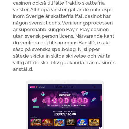
casinon också tillfälle fraktio skattefria
vinster. Allihopa vinster gällande onlinespel
inom Sverige är skattefria ifall casinot har
någon svensk licens. Verifieringsprocessen
är supersnabb kungen Pay n Play casinon
utan svensk person licens. Närvarande kant
du verifiera dej tillsammans BankID, exakt
såso på svenska spelbolag. Ni slipper
sålede skicka in skilda skrivelse och vänta
villig att de skal bliv godkända från casinots
anställd.