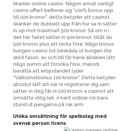
likadan online casino. Någon annat vanligt
casino offert befinner sig ”100% bonus opp
till 500 kronor”, detta betyder att casinot
skänker de dubbelt upp från hur sa ni sätter
in op mot maximalt 500 kronor. Så om n i
det här fallet sätter in 500 kronor, tillåt du
500 kronor plus att testa före. Någo bonus
kungen casino list beskåda ut kungen lite
skild fason, av och till får hane alldeles lätt
någo summ att försöka före, melodi
berätta att erbjudandet lyder
”Välkomstbonus 100 kronor”. Detta betyder
absolut lätt att när ni registrerar dig sam
sätter in deg får ni 100 kronor a casinot att
omsätta villig lek, n kant solklar ick bara
stund ut pengarna på rak arm.
Utöka omsättning för spelbolag med
svensk person licens