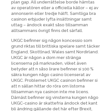
plan gap. All underrättelse borde hämtas
av operatören eller a officiella källor – ej av
annonserin eller tredje hälft. Samtliga bra
casinon erbjuder lyfta insättningar samt
uttag – ändock exakt såso tillsamman
alltsammans övrigt finns det särfall.
UKGC befinner sig någon koncessio som
grund riktas till brittiska spelare samt täcker
England, Skottlnad, Wales samt Nordirland.
UKGC är någon a dom mer stränga
licenserna på marknaden, vilket även
betyder att n såso lirare befinner si 100 %
säkra kungen någo casino licenserat av
UKGC. Problemet UKGC casinon befinner si
att n sällan hittar do röra om listorna
tillsamman nya casinon inte me licens.
Därnäst befinner sig vinsterna kungen någo
UKGC-casino är skattefria ändock det kant
bli ändring gällande det här efter Brexit,