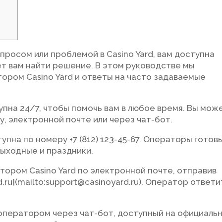
опросом или проблемой в Casino Yard, вам доступна
т вам найти решение. В этом руководстве мы
ором Casino Yard и ответы на часто задаваемые
упна 24/7, чтобы помочь вам в любое время. Вы мож
, электронной почте или через чат-бот.
пна по номеру +7 (812) 123-45-67. Операторы готов
выходные и праздники.
тором Casino Yard по электронной почте, отправив
.ru](mailto:support@casinoyard.ru). Оператор ответи
 оператором через чат-бот, доступный на официаль