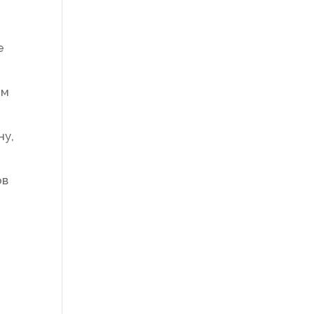
е
ем
ну,
ов