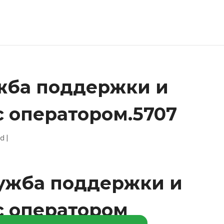
ужба поддержки и
с оператором.5707
ed
|
служба поддержки и
с оператором