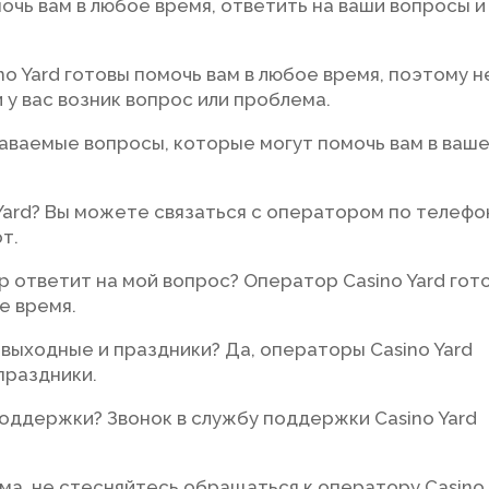
мочь вам в любое время, ответить на ваши вопросы и
o Yard готовы помочь вам в любое время, поэтому н
 у вас возник вопрос или проблема.
даваемые вопросы, которые могут помочь вам в ваш
Yard? Вы можете связаться с оператором по телефо
т.
 ответит на мой вопрос? Оператор Casino Yard гот
е время.
выходные и праздники? Да, операторы Casino Yard
праздники.
поддержки? Звонок в службу поддержки Casino Yard
ема, не стесняйтесь обращаться к оператору Casino