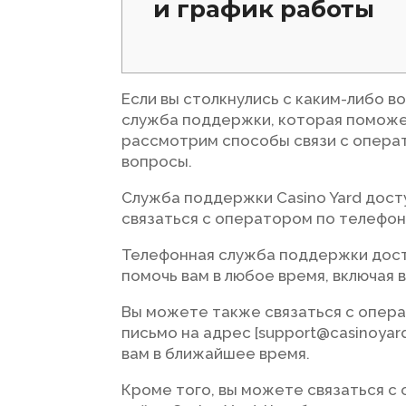
и график работы
Если вы столкнулись с каким-либо в
служба поддержки, которая поможе
рассмотрим способы связи с операт
вопросы.
Служба поддержки Casino Yard дост
связаться с оператором по телефону
Телефонная служба поддержки досту
помочь вам в любое время, включая 
Вы можете также связаться с опера
письмо на адрес [support@casinoyard
вам в ближайшее время.
Кроме того, вы можете связаться с